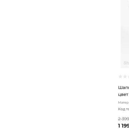
Шапк
цвет
Матери
подкл
Код т
2 39
1 19