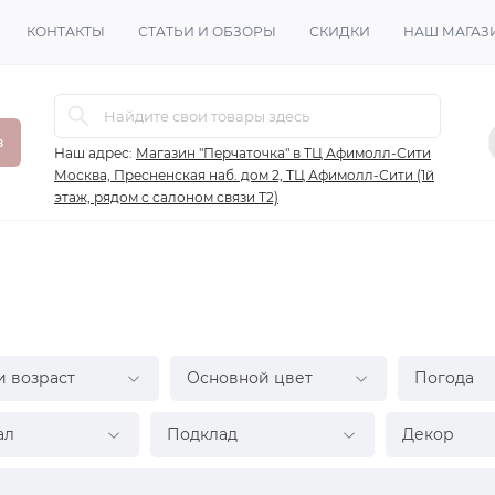
КОНТАКТЫ
СТАТЬИ И ОБЗОРЫ
СКИДКИ
НАШ МАГАЗ
в
Наш адрес:
Магазин "Перчаточка" в ТЦ Афимолл-Сити
Москва, Пресненская наб. дом 2, ТЦ Афимолл-Сити (1й
этаж, рядом с салоном связи Т2)
и возраст
Основной цвет
Погода
ал
Подклад
Декор