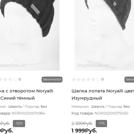
0
0
Закончился
Зако
а с отворотом Noryalli
Шапка лопата Noryalli цве
 Синий тёмный
Изумрудный
ал :
Шерсть
Подклад:
Без
Материал :
Шерсть
Подклад:
Без
ада
подклада
овара:
NOR00200074964
Код товара:
NOR00200075050
9Руб.
2 399Руб.
-50%
-17%
9Руб.
1 999Руб.