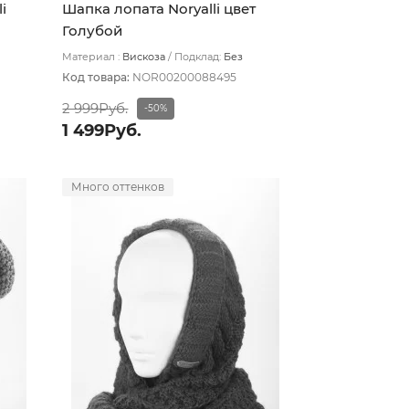
i
Шапка лопата Noryalli цвет
Голубой
Материал :
Вискоза
Подклад:
Без
подклада
Код товара:
NOR00200088495
2 999Руб.
-50%
1 499Руб.
Много оттенков