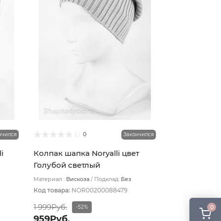
0
нчился
Закончился
i
Колпак шапка Noryalli цвет
Голубой светлый
Материал :
Вискоза
Подклад:
Без
подклада
Код товара:
NOR00200088479
1 999Руб.
0
-52%
959Руб.