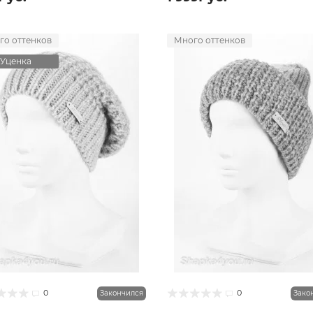
го оттенков
Много оттенков
Уценка
0
0
Закончился
Зако