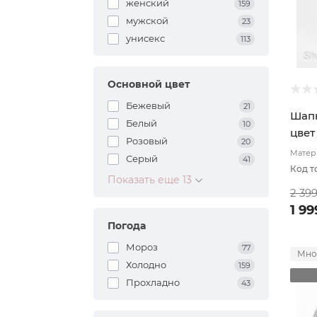
женский
159
мужской
23
унисекс
113
Основной цвет
Бежевый
21
Шапк
Белый
10
цвет
Розовый
20
Матери
Серый
41
подкл
Код т
Показать еще 13
2 39
1 99
Погода
Мороз
77
Мно
Холодно
159
Прохладно
43