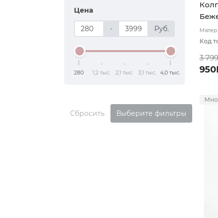
Колп
Цена
Беж
-
Руб.
Матери
подкл
Код т
3 79
950
280
1,2 тыс.
2,1 тыс.
3,1 тыс.
4,0 тыс.
Мно
Сбросить
Выберите фильтры