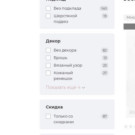
Без подклада
140
Шерстяной
19
Мно
подвяз
Декор
Без декора
82
Брошь
13
Вязаный узор
25
Кожаный
27
ремешок
Показать еще 4
Скидка
Только со
87
cкидками