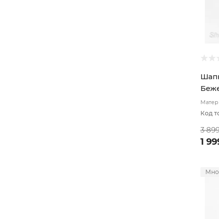
Шапк
Беже
Матери
подвя
Код т
3 89
1 99
Мно