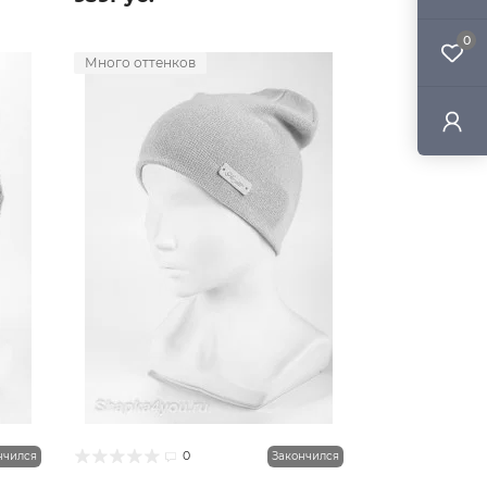
0
Много оттенков
0
нчился
Закончился