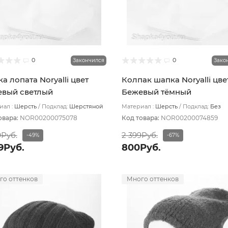
0
0
Закончился
Зако
а лопата Noryalli цвет
Колпак шапка Noryalli цве
вый светлый
Бежевый тёмный
ал :
Шерсть
Подклад:
Шерстяной
Материал :
Шерсть
Подклад:
Без
з
подклада
овара:
NOR00200075078
Код товара:
NOR00200074859
9Руб.
2 399Руб.
-49%
-67%
9Руб.
800Руб.
го оттенков
Много оттенков