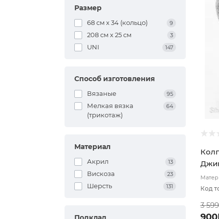
Размер
68 см х 34 (кольцо)
9
208 см х 25 см
3
UNI
147
Способ изготовления
Вязаные
95
Мелкая вязка
64
(трикотаж)
Материал
Колп
Акрил
13
Джи
Вискоза
23
Матери
подкл
Шерсть
131
Код т
3 59
900
Подклад