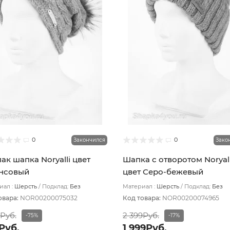
0
0
Закончился
Зако
ак шапка Noryalli цвет
Шапка с отворотом Noryall
нсовый
цвет Серо-бежевый
ал :
Шерсть
Подклад:
Без
Материал :
Шерсть
Подклад:
Без
ада
подклада
овара:
NOR00200075032
Код товара:
NOR00200074965
9Руб.
2 399Руб.
-75%
-17%
Руб.
1 999Руб.