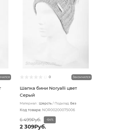
0
нчился
Закончился
т
Шапка бини Noryalli цвет
Серый
Материал :
Шерсть
Подклад:
Без
подклада
Код товара:
NOR00200075006
6 499Руб.
-64%
2 309Руб.