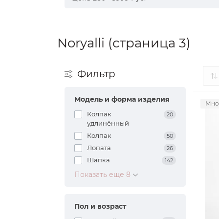
Noryalli (страница 3)
Фильтр
Модель и форма изделия
Мно
Колпак
20
удлинённый
Колпак
50
Лопата
26
Шапка
142
Показать еще 8
Пол и возраст