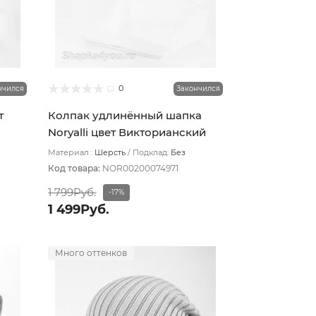
0
нчился
Закончился
т
Колпак удлинённый шапка
Noryalli цвет Викторианский
красный
Материал :
Шерсть
Подклад:
Без
подклада
Код товара:
NOR00200074971
1 799Руб.
-17%
1 499Руб.
Много оттенков