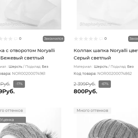
0
0
Закончился
Зако
а с отворотом Noryalli
Колпак шапка Noryalli цве
 Бежевый светлый
Серый светлый
ал :
Шерсть
Подклад:
Без
Материал :
Шерсть
Подклад:
Без
ада
подклада
овара:
NOR00200074961
Код товара:
NOR00200074862
9Руб.
2 399Руб.
-17%
-67%
9Руб.
800Руб.
го оттенков
Много оттенков
Уценка