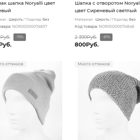
ак шапка Noryalli цвет
Шапка с отворотом Noryall
евый
цвет Сиреневый светлый
ал :
Шерсть
Подклад:
Без
Материал :
Шерсть
Подклад:
Без
ада
подклада
овара:
NOR00200074837
Код товара:
NOR00200074846
9Руб.
2 399Руб.
-75%
-67%
Руб.
800Руб.
го оттенков
Много оттенков