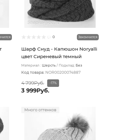
0
нчился
Закончился
т
Шарф Снуд - Капюшон Noryalli
цвет Сиреневый темный
Материал :
Шерсть
Подклад:
Без
подклада
Код товара:
NOR00200074887
4 799Руб.
-17%
3 999Руб.
Много оттенков