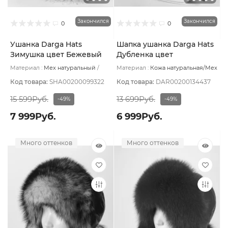
Закончился
Закончился
0
0
Ушанка Darga Hats
Шапка ушанка Darga Hats
Зимушка цвет Бежевый
Дубленка цвет
светлый вуаль размер 57-
Коричневый светлый
Материал :
Мех натуральный
Материал :
Кожа натуральная/Мех
58
Крек размер 57-58
Подклад:
Вискоза
натуральный
Подклад:
Овчина
натуральная
Код товара:
SHA00200099322
Код товара:
DAR00200134437
15 599Руб.
13 699Руб.
-49%
-49%
7 999Руб.
6 999Руб.
Много оттенков
Много оттенков