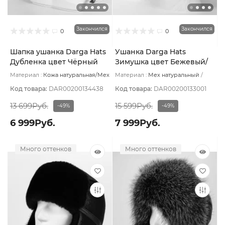
Закончился
Закончился
0
0
Шапка ушанка Darga Hats
Ушанка Darga Hats
Дубленка цвет Чёрный
Зимушка цвет Бежевый/
Крек размер 58-59
Белый размер 57-58
Материал :
Кожа натуральная/Мех
Материал :
Мех натуральный
натуральный
Подклад:
Овчина
Подклад:
Вискоза
натуральная
Код товара:
DAR00200134438
Код товара:
DAR00200133001
13 699Руб.
15 599Руб.
-49%
-49%
6 999Руб.
7 999Руб.
Много оттенков
Много оттенков