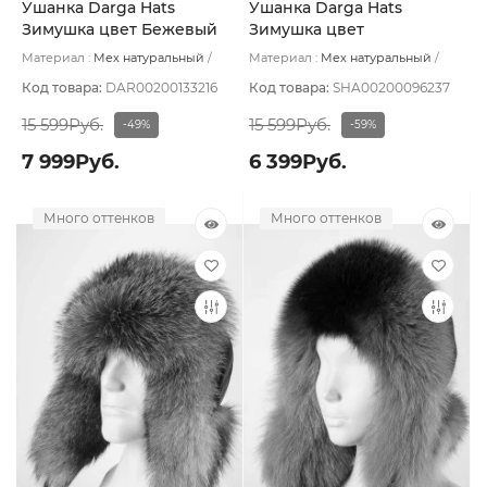
Ушанка Darga Hats
Ушанка Darga Hats
Зимушка цвет Бежевый
Зимушка цвет
тёмный размер 57-58
Коричнево-бежевый
Материал :
Мех натуральный
Материал :
Мех натуральный
размер 57-58
Подклад:
Вискоза
Подклад:
Вискоза
Код товара:
DAR00200133216
Код товара:
SHA00200096237
15 599Руб.
15 599Руб.
-49%
-59%
7 999Руб.
6 399Руб.
Много оттенков
Много оттенков