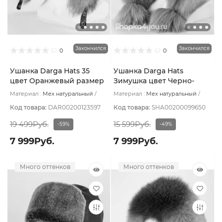
Закончился
Закончился
0
0
Ушанка Darga Hats 35
Ушанка Darga Hats
цвет Оранжевый размер
Зимушка цвет Черно-
57-58
коричневый деграде
Материал :
Мех натуральный
Материал :
Мех натуральный
размер 57-58
Подклад:
Вискоза
Подклад:
Вискоза
Код товара:
DAR00200123597
Код товара:
SHA00200099650
19 499Руб.
15 599Руб.
-59%
-49%
7 999Руб.
7 999Руб.
Много оттенков
Много оттенков