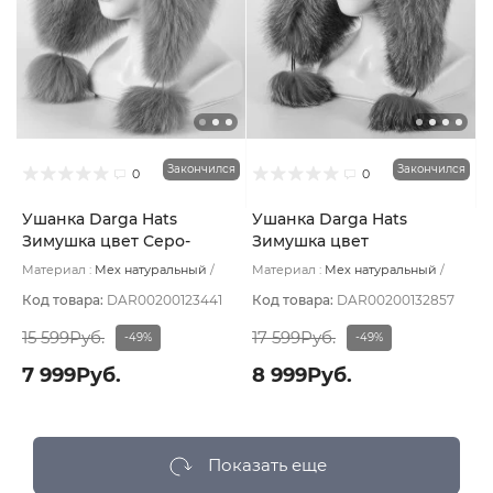
Закончился
Закончился
0
0
Ушанка Darga Hats
Ушанка Darga Hats
Зимушка цвет Серо-
Зимушка цвет
сиреневый теплый
Коричневый темный
Материал :
Мех натуральный
Материал :
Мех натуральный
размер 57-58
размер 57-58
Подклад:
Вискоза
Подклад:
Вискоза
Код товара:
DAR00200123441
Код товара:
DAR00200132857
15 599Руб.
17 599Руб.
-49%
-49%
7 999Руб.
8 999Руб.
Показать еще