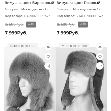
Зимушка цвет Бирюзовый
Зимушка цвет Розовый
светлый размер 57-58
пудровый размер 57-58
Материал :
Мех натуральный
Материал :
Мех натуральный
Подклад:
Вискоза
Подклад:
Вискоза
Код товара:
DAR00200132523
Код товара:
SHA00200096242
15 599Руб.
15 599Руб.
-49%
-49%
7 999Руб.
7 999Руб.
Много оттенков
Много оттенков