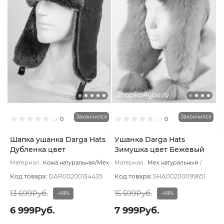
Закончился
Закончился
0
0
Шапка ушанка Darga Hats
Ушанка Darga Hats
Дубленка цвет
Зимушка цвет Бежевый
Коричневый пеп Крек
светлый - терракот
Материал :
Кожа натуральная/Мех
Материал :
Мех натуральный
размер 58-59
деграде размер 57-58
натуральный
Подклад:
Овчина
Подклад:
Вискоза
натуральная
Код товара:
DAR00200134435
Код товара:
SHA00200099651
13 699Руб.
15 599Руб.
-49%
-49%
6 999Руб.
7 999Руб.