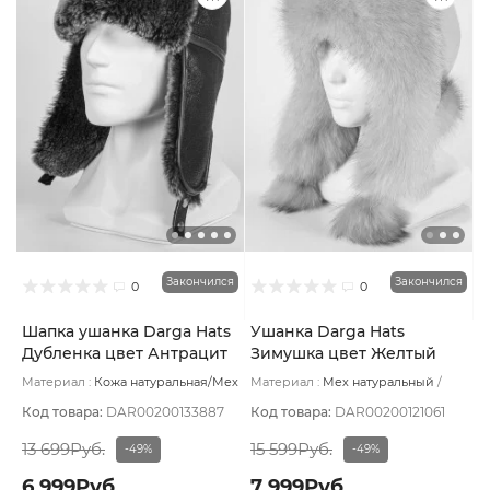
Закончился
Закончился
0
0
Шапка ушанка Darga Hats
Ушанка Darga Hats
Дубленка цвет Антрацит
Зимушка цвет Желтый
размер 58-59
лимонный размер 57-58
Материал :
Кожа натуральная/Мех
Материал :
Мех натуральный
натуральный
Подклад:
Овчина
Подклад:
Вискоза
натуральная
Код товара:
DAR00200133887
Код товара:
DAR00200121061
13 699Руб.
15 599Руб.
-49%
-49%
6 999Руб.
7 999Руб.