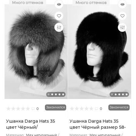
Много оттенков
Много оттенков
Закончился
Закончился
0
0
Ушанка Darga Hats 35
Ушанка Darga Hats 35
цвет Чёрный/
цвет Чёрный размер 58-
Коричневый размер 58-
59
Материал :
Мех натуральный
Материал :
Мех натуральный