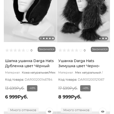
Закончился
Закончился
0
0
Шапка ушанка Darga Hats
Ушанка Darga Hats
Дубленка цвет Чёрный
Зимушка цвет Черно-
размер 58-59
коричневый Блюфрост
Материал :
Кожа натуральная/Мех
Материал :
Мех натуральный
размер 57-58
натуральный
Подклад:
Овчина
Подклад:
Вискоза
натуральная
Код товара:
DAR00200146784
Код товара:
DAR00200121067
13 699Руб.
17 599Руб.
-49%
-49%
6 999Руб.
8 999Руб.
Много оттенков
Много оттенков