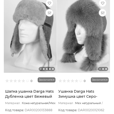
Закончился
Закончился
0
0
Шапка ушанка Darga Hats
Ушанка Darga Hats
Дубленка цвет Бежевый
Зимушка цвет Серо-
пеп Крек размер 57-58
бежевый пепельный
Материал :
Кожа натуральная/Мех
Материал :
Мех натуральный
размер 57-58
натуральный
Подклад:
Овчина
Подклад:
Вискоза
натуральная
Код товара:
DAR00200133888
Код товара:
DAR00200121062