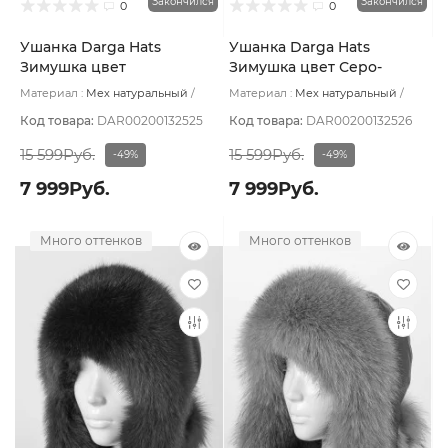
Закончился
Закончился
0
0
Ушанка Darga Hats
Ушанка Darga Hats
Зимушка цвет
Зимушка цвет Серо-
Изумрудный размер 57-58
бежевый тем деграде
Материал :
Мех натуральный
Материал :
Мех натуральный
размер 57-58
Подклад:
Вискоза
Подклад:
Вискоза
Код товара:
DAR00200132525
Код товара:
DAR00200132526
15 599Руб.
15 599Руб.
-49%
-49%
7 999Руб.
7 999Руб.
Много оттенков
Много оттенков