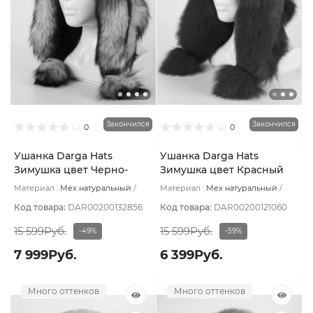
Закончился
Закончился
0
0
Ушанка Darga Hats
Ушанка Darga Hats
Зимушка цвет Черно-
Зимушка цвет Красный
белый размер 57-58
размер 57-58
Материал :
Мех натуральный
Материал :
Мех натуральный
Подклад:
Вискоза
Подклад:
Вискоза
Код товара:
DAR00200132856
Код товара:
DAR00200121060
15 599Руб.
15 599Руб.
-49%
-59%
7 999Руб.
6 399Руб.
Много оттенков
Много оттенков