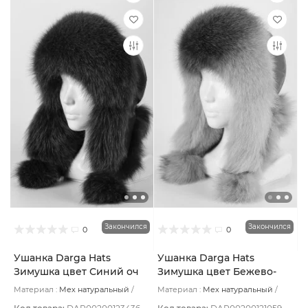
Закончился
Закончился
0
0
Ушанка Darga Hats
Ушанка Darga Hats
Зимушка цвет Синий оч
Зимушка цвет Бежево-
тёмный размер 57-58
серый деграде размер 57-
Материал :
Мех натуральный
Материал :
Мех натуральный
58
Подклад:
Вискоза
Подклад:
Вискоза