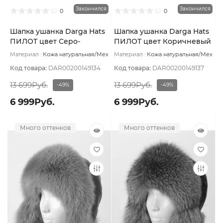
Закончился
Закончился
0
0
Шапка ушанка Darga Hats
Шапка ушанка Darga Hats
ПИЛОТ цвет Серо-
ПИЛОТ цвет Коричневый
бежевый/Бежевый пеп
темный размер 57-58
Материал :
Кожа натуральная/Мех
Материал :
Кожа натуральная/Мех
размер 57-58
натуральный
Подклад:
Овчина
натуральный
Подклад:
Овчина
натуральная
натуральная
Код товара:
DAR00200149134
Код товара:
DAR00200149137
13 699Руб.
13 699Руб.
-49%
-49%
6 999Руб.
6 999Руб.
Много оттенков
Много оттенков