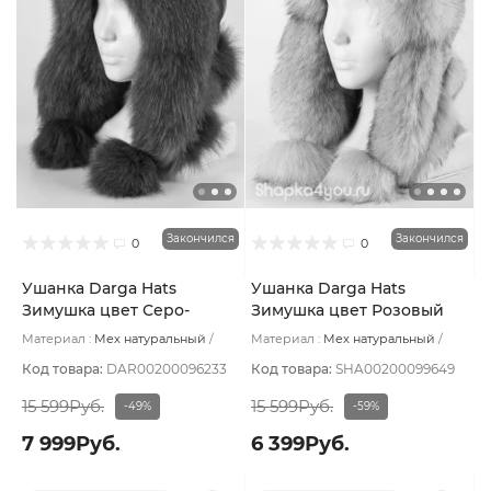
Закончился
Закончился
0
0
Ушанка Darga Hats
Ушанка Darga Hats
Зимушка цвет Серо-
Зимушка цвет Розовый
сиреневый темный
пудровый светлый вуаль
Материал :
Мех натуральный
Материал :
Мех натуральный
размер 57-58
размер 57-58
Подклад:
Вискоза
Подклад:
Вискоза
Код товара:
DAR00200096233
Код товара:
SHA00200099649
15 599Руб.
15 599Руб.
-49%
-59%
7 999Руб.
6 399Руб.