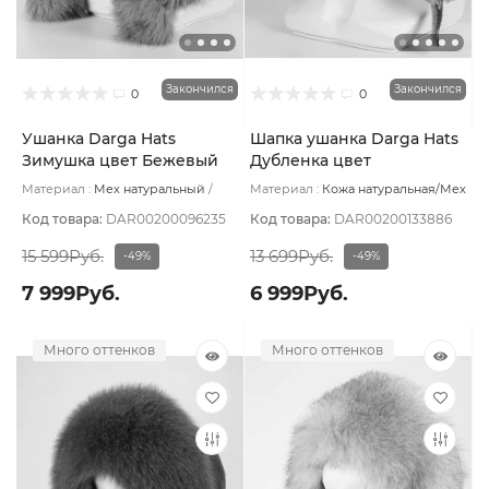
Закончился
Закончился
0
0
Ушанка Darga Hats
Шапка ушанка Darga Hats
Зимушка цвет Бежевый
Дубленка цвет
пеп размер 57-58
Коричневый светлый
Материал :
Мех натуральный
Материал :
Кожа натуральная/Мех
Крек размер 58-59
Подклад:
Вискоза
натуральный
Подклад:
Овчина
натуральная
Код товара:
DAR00200096235
Код товара:
DAR00200133886
15 599Руб.
13 699Руб.
-49%
-49%
7 999Руб.
6 999Руб.
Много оттенков
Много оттенков