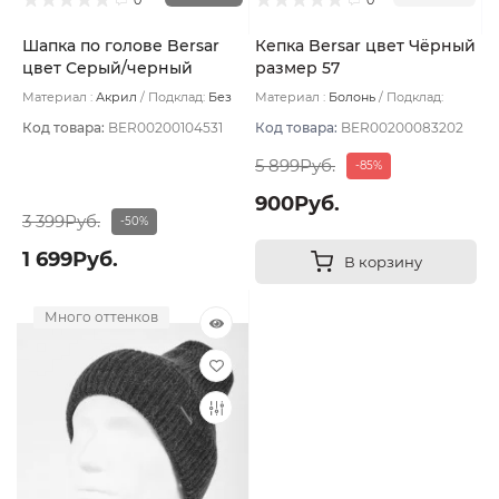
Шапка по голове Bersar
Кепка Bersar цвет Чёрный
цвет Серый/черный
размер 57
Материал :
Акрил
Подклад:
Без
Материал :
Болонь
Подклад:
подклада
Полиамид
Код товара:
BER00200104531
Код товара:
BER00200083202
5 899Руб.
-85%
900Руб.
3 399Руб.
-50%
1 699Руб.
В корзину
Много оттенков