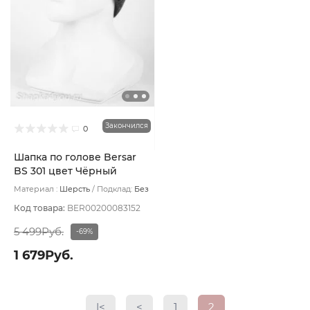
Закончился
0
Шапка по голове Bersar
BS 301 цвет Чёрный
Материал :
Шерсть
Подклад:
Без
подклада
Код товара:
BER00200083152
5 499Руб.
-69%
1 679Руб.
|<
<
1
2