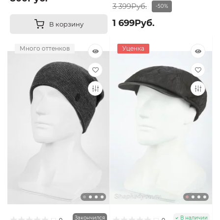
3 399Руб.
-50%
1 699Руб.
В корзину
Много оттенков
Уценка
Закончился
В наличии
0
0