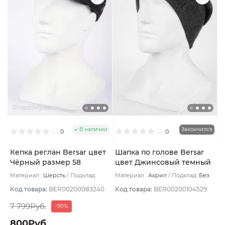
В наличии
Закончился
0
0
Кепка реглан Bersar цвет
Шапка по голове Bersar
Чёрный размер 58
цвет Джинсовый темный
Материал :
Шерсть
Подклад:
Материал :
Акрил
Подклад:
Без
Полиамид
подклада
Код товара:
BER00200083240
Код товара:
BER00200104529
7 799Руб.
-90%
800Руб.