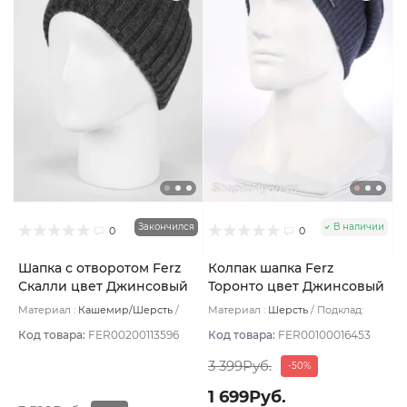
Закончился
В наличии
0
0
Шапка с отворотом Ferz
Колпак шапка Ferz
Скалли цвет Джинсовый
Торонто цвет Джинсовый
Материал :
Кашемир/Шерсть
Материал :
Шерсть
Подклад:
Подклад:
Без подклада
Двухслойная
Код товара:
FER00200113596
Код товара:
FER00100016453
3 399Руб.
-50%
1 699Руб.