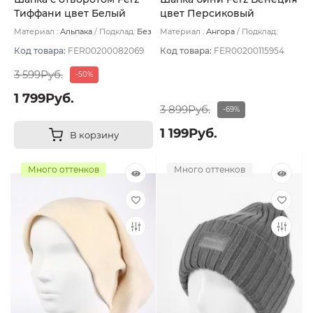
Тиффани цвет Белый
цвет Персиковый
Материал :
Альпака
Подклад:
Без
Материал :
Ангора
Подклад:
подклада
Двухслойная
Код товара:
FER00200082069
Код товара:
FER00200115954
3 599Руб.
-50%
1 799Руб.
3 899Руб.
-69%
1 199Руб.
В корзину
Много оттенков
Много оттенков