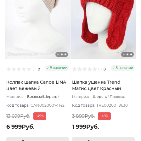
В наличии
В наличии
0
0
Колпак шапка Canoe LINA
Шапка ушанка Trend
цвет Бежевый
Матис цвет Красный
размер 56-58
Материал :
Вискоза/Шерсть
Материал :
Шерсть
Подклад:
Подклад:
Без подклада
Флис
Код товара:
CAN00200074142
Код товара:
TRE00200119630
13 699Руб.
3 899Руб.
-49%
-49%
6 999Руб.
1 999Руб.