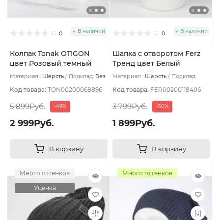
В наличии
В наличии
0
0
Колпак Tonak OTIGON
Шапка с отворотом Ferz
цвет Розовый темный
Тренд цвет Белый
Материал :
Шерсть
Подклад:
Без
Материал :
Шерсть
Подклад:
подклада
Двухслойная/Шерстяной подвяз
Код товара:
TON00200068896
Код товара:
FER00200118406
5 899Руб.
3 799Руб.
-49%
-50%
2 999Руб.
1 899Руб.
В корзину
В корзину
Много оттенков
Много оттенков
Уценка