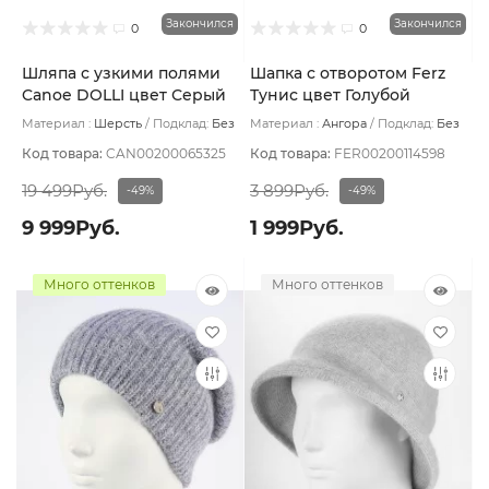
Закончился
Закончился
0
0
Шляпа с узкими полями
Шапка с отворотом Ferz
Canoe DOLLI цвет Серый
Тунис цвет Голубой
светлый
Материал :
Шерсть
Подклад:
Без
Материал :
Ангора
Подклад:
Без
подклада
подклада
Код товара:
CAN00200065325
Код товара:
FER00200114598
19 499Руб.
3 899Руб.
-49%
-49%
9 999Руб.
1 999Руб.
Много оттенков
Много оттенков