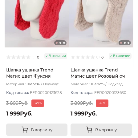
В наличии
В наличии
0
0
Шапка ушанка Trend
Шапка ушанка Trend
Матис цвет Фуксия
Матис цвет Розовый оч
размер 56-58
светлый размер 56-58
Материал :
Шерсть
Подклад:
Материал :
Шерсть
Подклад:
Флис
Флис
Код товара:
FER00200123628
Код товара:
FER00200123630
3 899Руб.
3 899Руб.
-49%
-49%
1 999Руб.
1 999Руб.
В корзину
В корзину