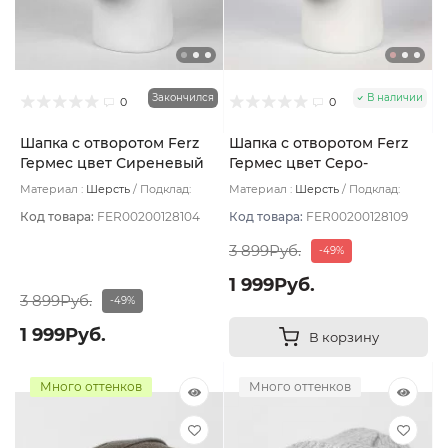
Закончился
В наличии
0
0
Шапка с отворотом Ferz
Шапка с отворотом Ferz
Гермес цвет Сиреневый
Гермес цвет Серо-
светлый
розовый
Материал :
Шерсть
Подклад:
Материал :
Шерсть
Подклад:
Двухслойная/Шерстяной подвяз
Двухслойная/Шерстяной подвяз
Код товара:
FER00200128104
Код товара:
FER00200128109
3 899Руб.
-49%
1 999Руб.
3 899Руб.
-49%
1 999Руб.
В корзину
Много оттенков
Много оттенков