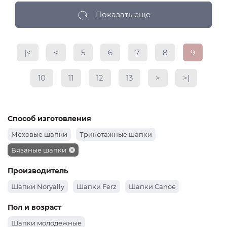
Показать еще
|<
<
5
6
7
8
9
10
11
12
13
>
>|
Способ изготовления
Меховые шапки
Трикотажные шапки
Вязаные шапки
Производитель
Шапки Noryally
Шапки Ferz
Шапки Canoe
Пол и возраст
Шапки молодежные