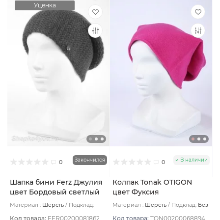
Уценка
Закончился
В наличии
0
0
Шапка бини Ferz Джулия
Колпак Tonak OTIGON
цвет Бордовый светлый
цвет Фуксия
Материал :
Шерсть
Подклад:
Материал :
Шерсть
Подклад:
Без
Шерстяной подвяз
подклада
Код товара:
FER00200081862
Код товара:
TON00200068894