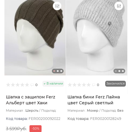
В наличии
Закончился
0
0
Шапка с защипом Ferz
Шапка бини Ferz Лайма
Альберт цвет Хаки
цвет Серый светлый
темный
Материал :
Шерсть
Подклад:
Материал :
Мохер
Подклад:
Без
Двухслойная/Шерстяной подвяз
подклада
Код товара:
FER00200092022
Код товара:
FER00200128249
3 599Руб.
-50%