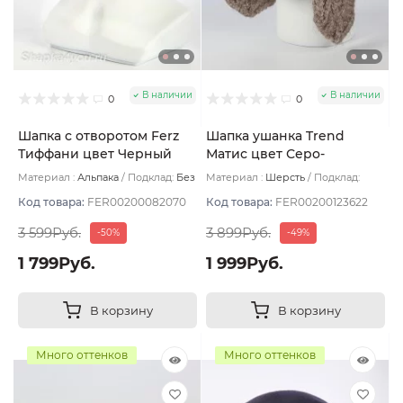
В наличии
В наличии
0
0
Шапка с отворотом Ferz
Шапка ушанка Trend
Тиффани цвет Черный
Матис цвет Серо-
бежевый размер 56-58
Материал :
Альпака
Подклад:
Без
Материал :
Шерсть
Подклад:
подклада
Флис
Код товара:
FER00200082070
Код товара:
FER00200123622
3 599Руб.
3 899Руб.
-50%
-49%
1 799Руб.
1 999Руб.
В корзину
В корзину
Много оттенков
Много оттенков