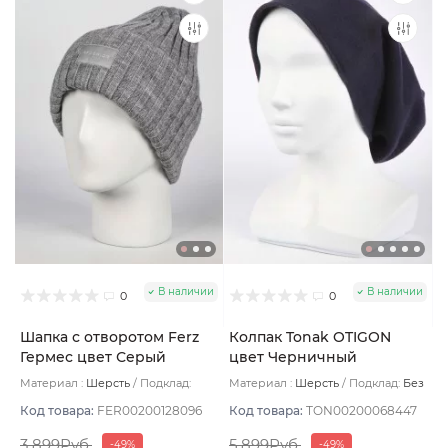
В наличии
В наличии
0
0
Шапка с отворотом Ferz
Колпак Tonak OTIGON
Гермес цвет Серый
цвет Черничный
светлый
Материал :
Шерсть
Подклад:
Материал :
Шерсть
Подклад:
Без
Двухслойная/Шерстяной подвяз
подклада
Код товара:
FER00200128096
Код товара:
TON00200068447
3 899Руб.
5 899Руб.
-49%
-49%