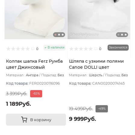
В наличии
Закончился
0
0
Колпак шапка Ferz Румба
Шляпа с узкими полями
цвет Джинсовый
Canoe DOLLI цвет
Бежевый светлый
Материал :
Ангора
Подклад:
Без
Материал :
Шерсть
Подклад:
Без
подклада
подклада
Код товара:
FER00200116096
Код товара:
CAN00200074145
3 399Руб.
-65%
1 189Руб.
19 499Руб.
-49%
9 999Руб.
В корзину