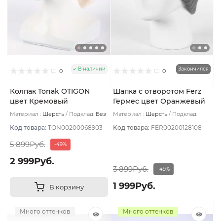
В наличии
Закончился
0
0
Колпак Tonak OTIGON
Шапка с отворотом Ferz
цвет Кремовый
Гермес цвет Оранжевый
Материал :
Шерсть
Подклад:
Без
Материал :
Шерсть
Подклад:
подклада
Двухслойная/Шерстяной подвяз
Код товара:
TON00200068903
Код товара:
FER00200128108
5 899Руб.
-49%
2 999Руб.
3 899Руб.
-49%
1 999Руб.
В корзину
Много оттенков
Много оттенков