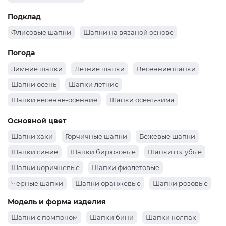
Подклад
Флисовые шапки
Шапки на вязаной основе
Погода
Зимние шапки
Летние шапки
Весенние шапки
Шапки осень
Шапки летние
Шапки весенне-осенние
Шапки осень-зима
Основной цвет
Шапки хаки
Горчичные шапки
Бежевые шапки
Шапки синие
Шапки бирюзовые
Шапки голубые
Шапки коричневые
Шапки фиолетовые
Черные шапки
Шапки оранжевые
Шапки розовые
Шапки зеленые
Шапки бордовые
Белые шапки
Модель и форма изделия
Шапки серые
Шапки желтые
Красные шапки
Шапки с помпоном
Шапки бини
Шапки колпак