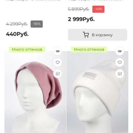
5 899Руб.
-49%
2 999Руб.
4 299Руб.
-90%
440Руб.
В корзину
Много оттенков
Много оттенков