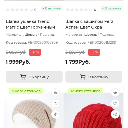
В наличии
В наличии
0
0
Шапка ушанка Trend
Шапка с защипом Ferz
Матис цвет Горчичный
Аспен цвет Охра
размер 56-58
Материал :
Шерсть
Подклад:
Материал :
Шерсть
Подклад:
Флис
Двухслойная/Шерстяной подвяз
Код товара:
FER00200106859
Код товара:
FER00200113299
3 899Руб.
3 599Руб.
-49%
-50%
1 999Руб.
1 799Руб.
В корзину
В корзину
Много оттенков
Много оттенков