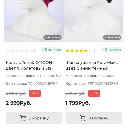
В наличии
В наличии
0
1
Колпак Tonak OTIGON
Шапка ушанка Ferz Макс
цвет Фиолетовый 319
цвет Синий тёмный
Материал :
Шерсть
Подклад:
Без
Материал :
Шерсть
Подклад:
подклада
Двухслойная/Шерстяной подвяз
Код товара:
TON00200118764
Код товара:
FER00200143880
5 899Руб.
3 599Руб.
-49%
-50%
2 999Руб.
1 799Руб.
В корзину
В корзину