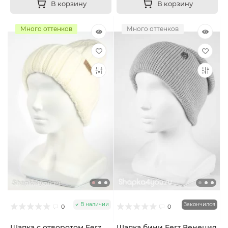
В корзину
В корзину
Много оттенков
Много оттенков
В наличии
Закончился
0
0
Шапка с отворотом Ferz
Шапка бини Ferz Венеция