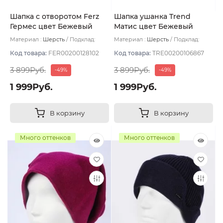
Шапка с отворотом Ferz
Шапка ушанка Trend
Гермес цвет Бежевый
Матис цвет Бежевый
тёмный
размер 56-58
Материал :
Шерсть
Подклад:
Материал :
Шерсть
Подклад:
Двухслойная/Шерстяной подвяз
Флис
Код товара:
FER00200128102
Код товара:
TRE00200106867
3 899Руб.
3 899Руб.
-49%
-49%
1 999Руб.
1 999Руб.
В корзину
В корзину
Много оттенков
Много оттенков