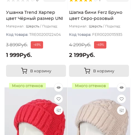
Ушанка Trend Харпер
Шапка бини Ferz Бруно
цвет Чёрный размер UNI
цвет Серо-розовый
Материал :
Шерсть
Подклад:
Материал :
Шерсть
Подклад:
Флис
Флис
Код товара:
TRE00200122404
Код товара:
FER00200115935
3 899Руб.
4 299Руб.
-49%
-49%
1 999Руб.
2 199Руб.
В корзину
В корзину
Много оттенков
Много оттенков