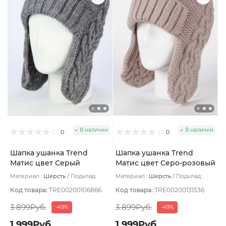
В наличии
В наличии
0
0
Шапка ушанка Trend
Шапка ушанка Trend
Матис цвет Серый
Матис цвет Серо-розовый
меланж размер 56-58
размер 56-58
Материал :
Шерсть
Подклад:
Материал :
Шерсть
Подклад:
Флис
Флис
Код товара:
TRE00200106866
Код товара:
TRE00200131536
3 899Руб.
3 899Руб.
-49%
-49%
1 999Руб.
1 999Руб.