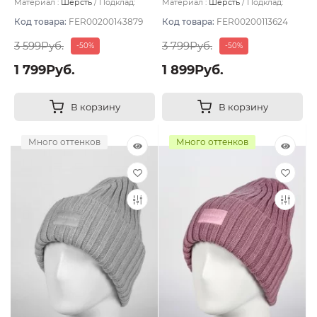
Материал :
Шерсть
Подклад:
Материал :
Шерсть
Подклад:
Двухслойная/Шерстяной подвяз
Двухслойная/Шерстяной подвяз
Код товара:
FER00200143879
Код товара:
FER00200113624
3 599Руб.
3 799Руб.
-50%
-50%
1 799Руб.
1 899Руб.
В корзину
В корзину
Много оттенков
Много оттенков