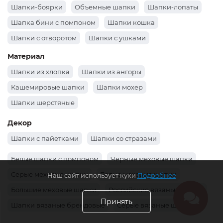
Шапки-боярки
Объемные шапки
Шапки-лопаты
Шапка бини с помпоном
Шапки кошка
Шапки с отворотом
Шапки с ушками
Шапки докерки как носил Жак-Ив Кусто
Материал
Шапки из хлопка
Шапки из ангоры
Кашемировые шапки
Шапки мохер
Шапки шерстяные
Декор
Шапки с пайетками
Шапки со стразами
Белые шапки с помпоном
Черные меховые шапки
Серые меховые шапки
Белые меховые шапки
Наш сайт использует куки
Подробнее
Большие меховые шапки
Российские вязаные шапки
Принять
Шапки вязаные брендовые
Серые вязаные шапки
Вязаные коричневые шапки
Шапки вязаные хаки