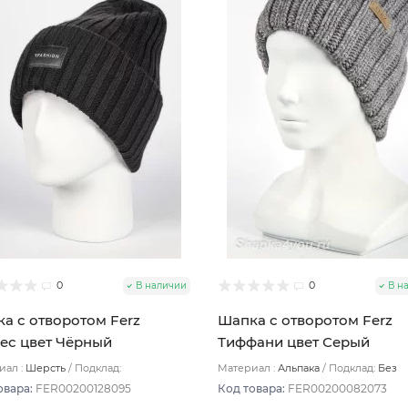
0
0
В наличии
В н
а с отворотом Ferz
Шапка с отворотом Ferz
ес цвет Чёрный
Тиффани цвет Серый
ал :
Шерсть
Подклад:
Материал :
Альпака
Подклад:
Без
лойная/Шерстяной подвяз
подклада
овара:
FER00200128095
Код товара:
FER00200082073