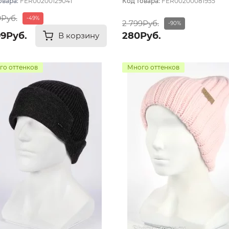
овара:
FER00200129041
Код товара:
FER00200081955
9Руб.
-49%
2 799Руб.
-90%
99Руб.
280Руб.
В корзину
го оттенков
Много оттенков