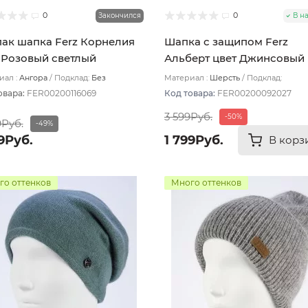
0
0
Закончился
В н
ак шапка Ferz Корнелия
Шапка с защипом Ferz
 Розовый светлый
Альберт цвет Джинсовый
ал :
Ангора
Подклад:
Без
Материал :
Шерсть
Подклад:
ада
Двухслойная/Шерстяной подвяз
овара:
FER00200116069
Код товара:
FER00200092027
3 599Руб.
-50%
9Руб.
-49%
9Руб.
1 799Руб.
В корз
го оттенков
Много оттенков