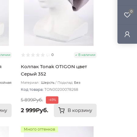
0
0
аличии
В наличии
я
Колпак Tonak OTIGON цвет
Серый 352
лойная
Материал :
Шерсть
Подклад:
Без
подклада
Код товара:
TON00200078268
5 899Руб.
-49%
2 999Руб.
ину
В корзину
Много оттенков