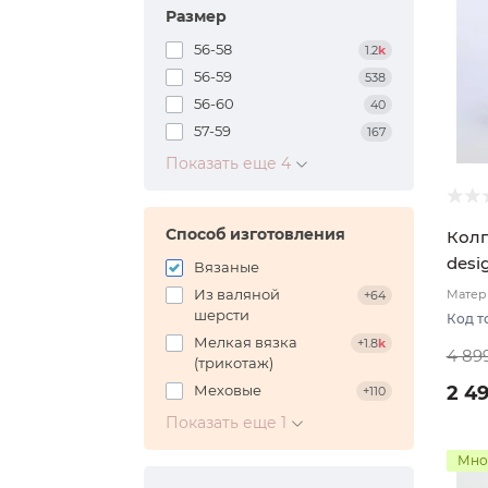
Размер
56-58
1.2
k
56-59
538
56-60
40
57-59
167
Показать еще 4
Способ изготовления
Колп
desi
Вязаные
Бир
Из валяной
Матери
+64
шерсти
Код т
Мелкая вязка
+1.8
k
4 89
(трикотаж)
Меховые
2 4
+110
Показать еще 1
Мно