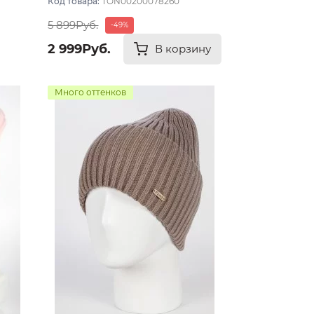
Код товара:
TON00200078260
5 899Руб.
-49%
2 999Руб.
В корзину
Много оттенков