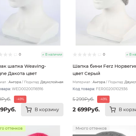
0
0
В наличии
В н
ак шапка Weaving-
Шапка бини Ferz Норвеги
gne Дакота цвет
цвет Серый
юзовый
ал :
Ангора
Подклад:
Двухслойная
Материал :
Ангора
Подклад:
Двухс
овара:
WED00200116916
Код товара:
FER00200102936
9Руб.
5 299Руб.
-49%
-49%
99Руб.
2 699Руб.
В корзину
В корз
го оттенков
Много оттенков