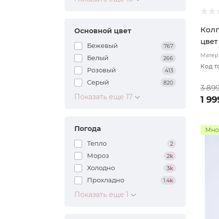
Колп
Основной цвет
цвет
Бежевый
767
Матери
Белый
266
подкл
Код т
Розовый
413
Серый
820
3 89
Показать еще 17
1 99
Погода
Мно
Тепло
2
Мороз
2
k
Холодно
3
k
Прохладно
1.4
k
Показать еще 1