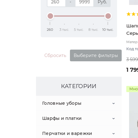
-
Руб.
Шапк
260
3 тыс.
5 тыс.
8 тыс.
10 тыс.
Сер
Матери
Двухс
Код т
Сбросить
Выберите фильтры
3 59
1 79
КАТЕГОРИИ
Мно
Головные уборы
Шарфы и платки
Шапки
Перчатки и варежки
Кепки
Шарфы