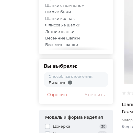
Шапки с помпоном
Шапки бини
Шапки колпак
Флисовые шапки
Летние шапки
Весенние шапки
Бежевые шапки
Меховые шапки
Зимние вязаные шапки
Вязаные шапки бини
Вы выбрали:
Зимние шапки с помпоном
Способ изготовления:
Вязаные зимние шапки
Вязаные
Шапки летние
Шапки с отворотом
Сбросить
Уточнить
Шапки Ferz
Шапки докерки как носил
Шапк
Жак-Ив Кусто
Герм
Шапка колпак трансформер
Модель и форма изделия
Матери
Тонак Чехия
Двухс
Докерка
30
Код т
Шапки осень-зима