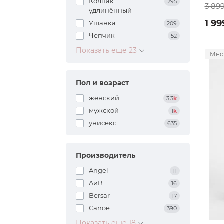
Колпак
295
3 89
удлинённый
1 99
Ушанка
209
Чепчик
52
Показать еще 23
Мно
Пол и возраст
женский
3.3
k
мужской
1
k
унисекс
635
Производитель
Angel
11
AиB
16
Bersar
17
Canoe
390
Показать еще 18