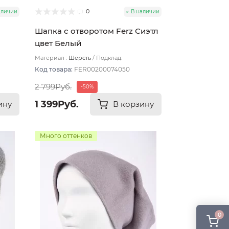
0
аличии
В наличии
Шапка с отворотом Ferz Сиэтл
цвет Белый
Материал :
Шерсть
Подклад:
Двухслойная/Шерстяной подвяз
Код товара:
FER00200074050
2 799Руб.
-50%
1 399Руб.
ину
В корзину
Много оттенков
0