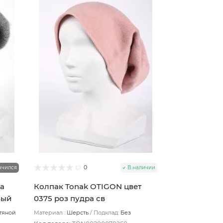
0
нчился
В наличии
а
Колпак Tonak OTIGON цвет
вый
0375 роз пудра св
тяной
Материал :
Шерсть
Подклад:
Без
подклада