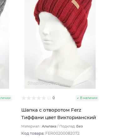
0
аличии
В наличии
Шапка с отворотом Ferz
Тиффани цвет Викторианский
красный
Материал :
Альпака
Подклад:
Без
подклада
Код товара:
FER00200082072