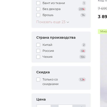
Код т
Бант из ткани
1
7 69
Без декора
2.8
k
Брошь
74
3 8
Показать еще 23
Мно
Страна производства
Китай
2
Россия
4
k
Чехия
154
Скидка
Только со
1.2
k
cкидками
Цена