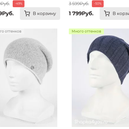
9Руб.
3 599Руб.
-49%
-50%
9Руб.
1 799Руб.
В корзину
В корз
го оттенков
Много оттенков