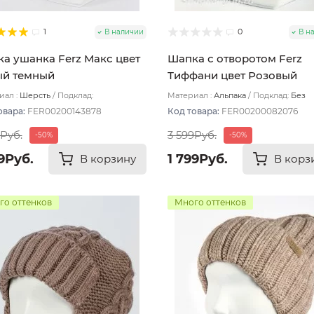
1
0
В наличии
В н
а ушанка Ferz Макс цвет
Шапка с отворотом Ferz
ый темный
Тиффани цвет Розовый
светлый
ал :
Шерсть
Подклад:
Материал :
Альпака
Подклад:
Без
лойная/Шерстяной подвяз
подклада
овара:
FER00200143878
Код товара:
FER00200082076
9Руб.
3 599Руб.
-50%
-50%
9Руб.
1 799Руб.
В корзину
В корз
го оттенков
Много оттенков