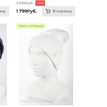
3 599Руб.
-50%
1 799Руб.
ину
В корзину
Много оттенков