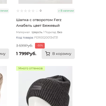
0
аличии
В наличии
Шапка с отворотом Ferz
Анабель цвет Бежевый
тёмный
Материал :
Шерсть
Подклад:
Без
подклада
Код товара:
FER00200134731
3 599Руб.
-50%
1 799Руб.
ину
В корзину
Много оттенков