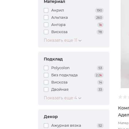
Материал
Акрил
190
Альпака
260
Ангора
1
k
Вискоза
78
Показать еще 11
Подклад
Polycolon
53
Без подклада
2.2
k
Вискоза
14
Двойная
33
Показать еще 4
Комп
Адел
Декор
Матери
Ажурная вязка
52
подкл