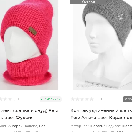
Уценка
0
0
В наличии
Зако
лект (шапка и снуд) Ferz
Колпак удлинённый шапк
ь цвет Фуксия
Ferz Альма цвет Коралло
ал :
Ангора
Подклад:
Без
Материал :
Шерсть
Подклад:
Шерс
ада
подвяз