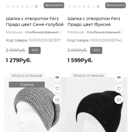
Закончился
Закончился
0
0
Шапка с отворотом Ferz
Шапка с отворотом Ferz
Прадо цвет Сине-голубой
Прадо цвет Фуксия
Материал :
Комбинированный
Материал :
Комбинированный
Подклад:
Без подклада
Подклад:
Без подклада
Код товара:
FER00200082937
Код товара:
FER00200082942
3 199Руб.
3 199Руб.
-60%
-50%
1 279Руб.
1 599Руб.
Много оттенков
Много оттенков
Уценка