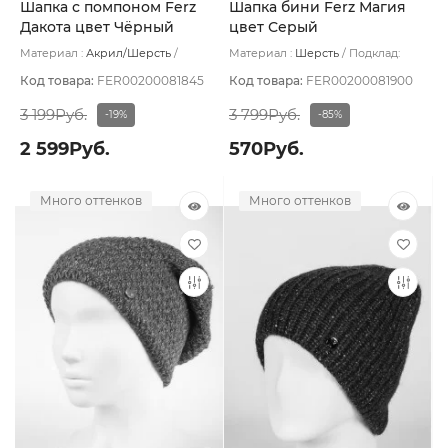
Шапка с помпоном Ferz
Шапка бини Ferz Магия
Дакота цвет Чёрный
цвет Серый
Материал :
Акрил/Шерсть
Материал :
Шерсть
Подклад:
Подклад:
Без подклада
Шерстяной подвяз
Код товара:
FER00200081845
Код товара:
FER00200081900
3 199Руб.
3 799Руб.
-19%
-85%
2 599Руб.
570Руб.
Много оттенков
Много оттенков