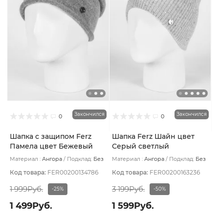
Закончился
Закончился
0
0
Шапка с защипом Ferz
Шапка Ferz Шайн цвет
Памела цвет Бежевый
Серый светлый
тёмный
Материал :
Ангора
Подклад:
Без
Материал :
Ангора
Подклад:
Без
подклада
подклада
Код товара:
FER00200134786
Код товара:
FER00200163236
1 999Руб.
3 199Руб.
-25%
-50%
1 499Руб.
1 599Руб.