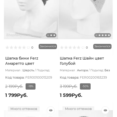
Закончился
Закончился
0
0
Шапка бини Ferz
Шапка Ferz Шайн цвет
Амаретто цвет
Голубой
Брусничный
Материал :
Шерсть
Подклад:
Материал :
Ангора
Подклад:
Без
Шерстяной подвяз
подклада
Код товара:
FER00100015209
Код товара:
FER00200163239
2 199Руб.
3 199Руб.
-18%
-50%
1 799Руб.
1 599Руб.
Много оттенков
Много оттенков