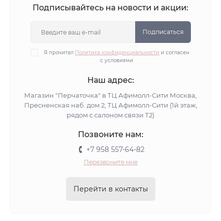
Желтые вязаные шапки
Синие вязаные шапки
Подписывайтесь на новости и акции:
Белые вязаные шапки
Оранжевые вязаные шапки
Вязаные бордовые шапки
Шапки вязаные голубые
Подписаться
Вязаные шапки с люрексом
Я прочитал
Политика конфиденциальности
и согласен
с условиями
Вязаные шапки с пайетками
Вязаные шапки со стразами
Вязаные шапки из хлопка
Наш адрес:
Шапки вязаные с флисом
Вязаные шапки альпака
Магазин "Перчаточка" в ТЦ Афимолл-Сити Москва,
Пресненская наб. дом 2, ТЦ Афимолл-Сити (1й этаж,
Шапки вязаные мохер
Хлопковые вязаные шапки
рядом с салоном связи Т2)
Шапки вязаные ангора
Вязаные демисезонные шапки
Позвоните нам:
Шапки зимние вязаные с козырьком
+7 958 557-64-82
Зимние шапки вязаные черные
Перезвоните мне
Зимние вязаные шапки
Вязаные шапки с помпоном
Желтые шапки бини
Синие шапки бини
Перейти в контакты
Зеленые шапки бини
Розовые шапки бини
Черные шапки бини
Бордовые шапки бини