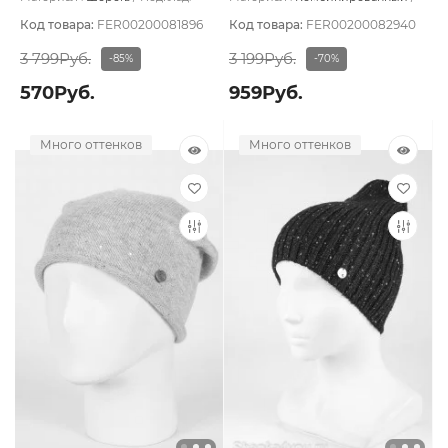
Шерстяной подвяз
Подклад:
Без подклада
Код товара:
FER00200081896
Код товара:
FER00200082940
3 799Руб.
3 199Руб.
-85%
-70%
570Руб.
959Руб.
Много оттенков
Много оттенков