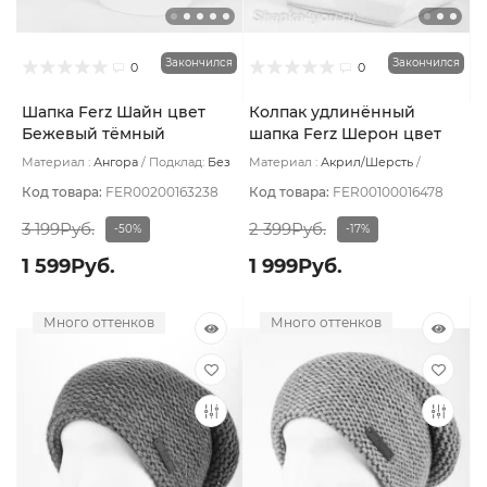
Закончился
Закончился
0
0
Шапка Ferz Шайн цвет
Колпак удлинённый
Бежевый тёмный
шапка Ferz Шерон цвет
Бежевый светлый
Материал :
Ангора
Подклад:
Без
Материал :
Акрил/Шерсть
подклада
Подклад:
Шерстяной подвяз
Код товара:
FER00200163238
Код товара:
FER00100016478
3 199Руб.
2 399Руб.
-50%
-17%
1 599Руб.
1 999Руб.
Много оттенков
Много оттенков