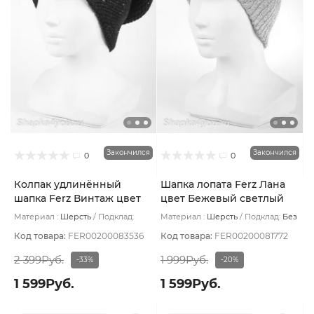
Закончился
Закончился
0
0
Колпак удлинённый
Шапка лопата Ferz Лана
шапка Ferz Винтаж цвет
цвет Бежевый светлый
Чёрный
Материал :
Шерсть
Подклад:
Материал :
Шерсть
Подклад:
Без
Шерстяной подвяз
подклада
Код товара:
FER00200083536
Код товара:
FER00200081772
2 399Руб.
1 999Руб.
-33%
-20%
1 599Руб.
1 599Руб.