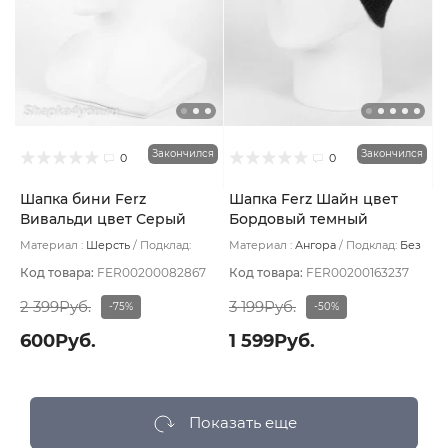
Закончился
Закончился
0
0
Шапка бини Ferz
Шапка Ferz Шайн цвет
Вивальди цвет Серый
Бордовый темный
Материал :
Шерсть
Подклад:
Материал :
Ангора
Подклад:
Без
Шерстяной подвяз
подклада
Код товара:
FER00200082867
Код товара:
FER00200163237
2 399Руб.
3 199Руб.
-75%
-50%
600Руб.
1 599Руб.
Показать еще