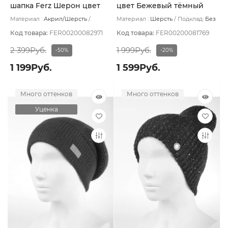
шапка Ferz Шерон цвет
цвет Бежевый тёмный
Мятный
Материал :
Акрил/Шерсть
Материал :
Шерсть
Подклад:
Без
Подклад:
Шерстяной подвяз
подклада
Код товара:
FER00200082971
Код товара:
FER00200081769
2 399Руб.
1 999Руб.
-50%
-20%
1 199Руб.
1 599Руб.
Много оттенков
Много оттенков
Уценка