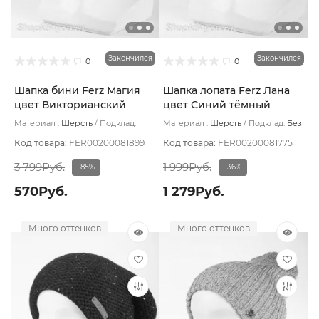
Закончился
Закончился
0
0
Шапка бини Ferz Магия
Шапка лопата Ferz Лана
цвет Викторианский
цвет Синий тёмный
красный
Материал :
Шерсть
Подклад:
Материал :
Шерсть
Подклад:
Без
Шерстяной подвяз
подклада
Код товара:
FER00200081899
Код товара:
FER00200081775
3 799Руб.
1 999Руб.
-85%
-36%
570Руб.
1 279Руб.
Много оттенков
Много оттенков