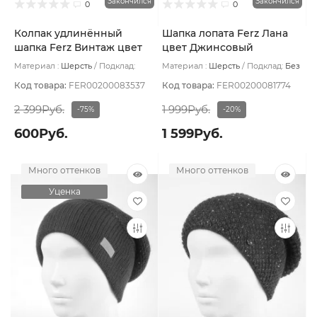
Закончился
Закончился
0
0
Колпак удлинённый
Шапка лопата Ferz Лана
шапка Ferz Винтаж цвет
цвет Джинсовый
Бежевый светлый
Материал :
Шерсть
Подклад:
Материал :
Шерсть
Подклад:
Без
Шерстяной подвяз
подклада
Код товара:
FER00200083537
Код товара:
FER00200081774
2 399Руб.
1 999Руб.
-75%
-20%
600Руб.
1 599Руб.
Много оттенков
Много оттенков
Уценка