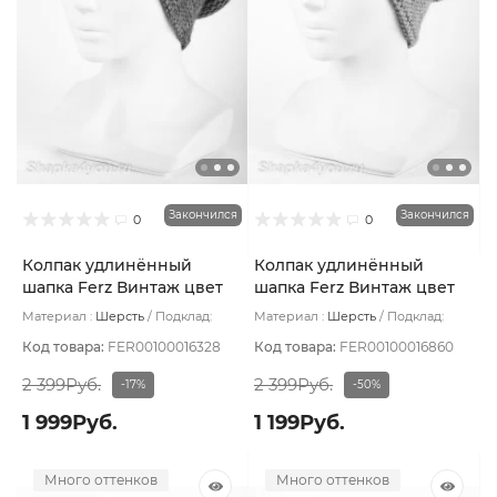
Закончился
Закончился
0
0
Колпак удлинённый
Колпак удлинённый
шапка Ferz Винтаж цвет
шапка Ferz Винтаж цвет
Сиреневый
Бежевый тёмный
Материал :
Шерсть
Подклад:
Материал :
Шерсть
Подклад:
Шерстяной подвяз
Шерстяной подвяз
Код товара:
FER00100016328
Код товара:
FER00100016860
2 399Руб.
2 399Руб.
-17%
-50%
1 999Руб.
1 199Руб.
Много оттенков
Много оттенков