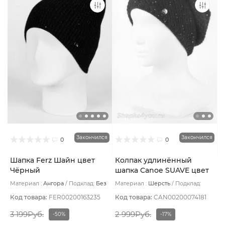
Закончился
Закончился
0
0
Шапка Ferz Шайн цвет
Колпак удлинённый
Чёрный
шапка Canoe SUAVE цвет
Чёрный
Материал :
Ангора
Подклад:
Без
Материал :
Шерсть
Подклад:
подклада
Шерстяной подвяз
Код товара:
FER00200163235
Код товара:
CAN00200074181
3 199Руб.
2 999Руб.
-50%
-17%