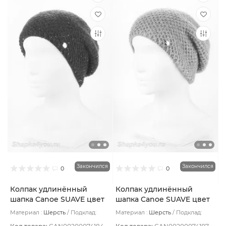
Закончился
Закончился
0
0
Колпак удлинённый
Колпак удлинённый
шапка Canoe SUAVE цвет
шапка Canoe SUAVE цвет
Синий тёмный
Бежевый тёмный
Материал :
Шерсть
Подклад:
Материал :
Шерсть
Подклад:
Шерстяной подвяз
Шерстяной подвяз