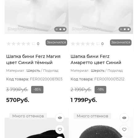
Закончился
Закончился
0
0
Шапка бини Ferz Магия
Шапка бини Ferz
цвет Синий тёмный
Амаретто цвет Синий
тёмный
Материал :
Шерсть
Подклад:
Материал :
Шерсть
Подклад:
Шерстяной подвяз
Шерстяной подвяз
Код товара:
FER00200081903
Код товара:
FER00100015212
3 799Руб.
2 199Руб.
-85%
-18%
570Руб.
1 799Руб.
Много оттенков
Много оттенков