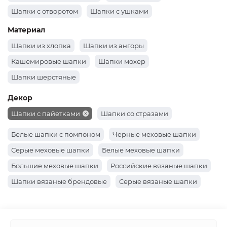
Шапки с отворотом
Шапки с ушками
Шапки докерки как носил Жак-Ив Кусто
Материал
Шапки из хлопка
Шапки из ангоры
Кашемировые шапки
Шапки мохер
Шапки шерстяные
Декор
Шапки с пайетками
Шапки со стразами
Белые шапки с помпоном
Черные меховые шапки
Серые меховые шапки
Белые меховые шапки
Большие меховые шапки
Российские вязаные шапки
Шапки вязаные брендовые
Серые вязаные шапки
Вязаные коричневые шапки
Шапки вязаные хаки
Черные вязаные шапки
Шапки вязаные розовые