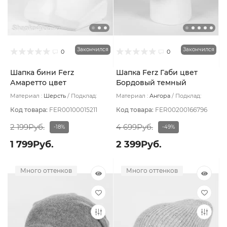
Закончился
Закончился
0
0
Шапка бини Ferz
Шапка Ferz Габи цвет
Амаретто цвет
Бордовый темный
Джинсовый
Материал :
Шерсть
Подклад:
Материал :
Ангора
Подклад:
Шерстяной подвяз
Двухслойная/Шерстяной подвяз
Код товара:
FER00100015211
Код товара:
FER00200166796
2 199Руб.
4 699Руб.
-18%
-49%
1 799Руб.
2 399Руб.
Много оттенков
Много оттенков