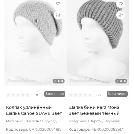
Закончился
Закончился
0
0
Колпак удлинённый
Шапка бини Ferz Монэ
шапка Canoe SUAVE цвет
цвет Бежевый тёмный
Серый светлый
Материал :
Шерсть
Подклад:
Материал :
Шерсть
Подклад:
Шерстяной подвяз
Шерстяной подвяз
Код товара:
CAN00200074185
Код товара:
FER00200082917