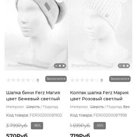
Закончился
Закончился
0
0
Шапка бини Ferz Магия
Колпак шапка Ferz Мария
цвет Бежевый светлый
цвет Розовый светлый
Материал :
Шерсть
Подклад:
Материал :
Шерсть
Подклад:
Без
Шерстяной подвяз
подклада
Код товара:
FER00200081902
Код товара:
FER00200087998
3 799Руб.
1 599Руб.
-85%
-55%
570Руб.
719Руб.