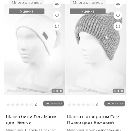
Много оттенков
Много оттенков
Уценка
Уценка
Закончился
Закончился
0
0
Шапка бини Ferz Магия
Шапка с отворотом Ferz
цвет Белый
Прадо цвет Бежевый
тёмный
Материал :
Шерсть
Подклад:
Материал :
Комбинированный