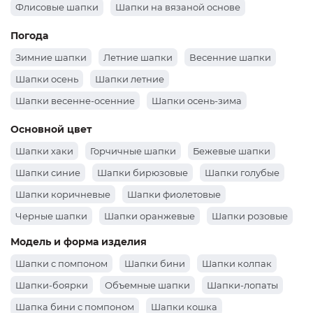
Флисовые шапки
Шапки на вязаной основе
Погода
Зимние шапки
Летние шапки
Весенние шапки
Шапки осень
Шапки летние
Шапки весенне-осенние
Шапки осень-зима
Основной цвет
Шапки хаки
Горчичные шапки
Бежевые шапки
Шапки синие
Шапки бирюзовые
Шапки голубые
Шапки коричневые
Шапки фиолетовые
Черные шапки
Шапки оранжевые
Шапки розовые
Шапки зеленые
Шапки бордовые
Белые шапки
Модель и форма изделия
Шапки серые
Шапки желтые
Красные шапки
Шапки с помпоном
Шапки бини
Шапки колпак
Шапки-боярки
Объемные шапки
Шапки-лопаты
Шапка бини с помпоном
Шапки кошка