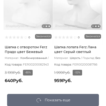
Закончился
Закончился
0
0
Шапка с отворотом Ferz
Шапка лопата Ferz Лана
Прадо цвет Бежевый
цвет Серый светлый
светлый
Материал :
Комбинированный
Материал :
Шерсть
Подклад:
Без
Подклад:
Без подклада
подклада
Код товара:
FER00200082943
Код товара:
FER00200081766
3 199Руб.
1 999Руб.
-80%
-52%
640Руб.
959Руб.
Показать еще