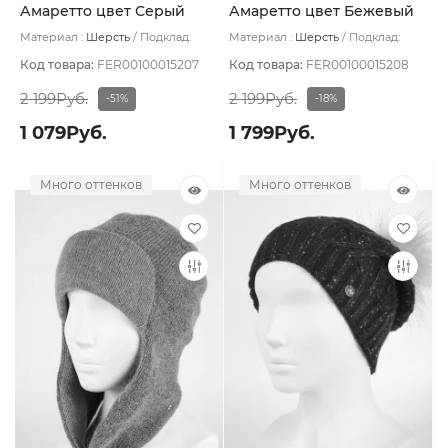
Амаретто цвет Серый
Амаретто цвет Бежевый
тёмный
Материал :
Шерсть
Подклад:
Материал :
Шерсть
Подклад:
Шерстяной подвяз
Шерстяной подвяз
Код товара:
FER00100015207
Код товара:
FER00100015208
2 199Руб.
2 199Руб.
-51%
-18%
1 079Руб.
1 799Руб.
Много оттенков
Много оттенков