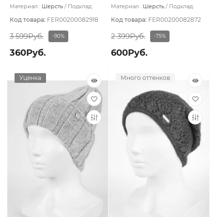
Материал :
Шерсть
Подклад:
Материал :
Шерсть
Подклад:
Шерстяной подвяз
Шерстяной подвяз
Код товара:
FER00200082918
Код товара:
FER00200082872
3 599Руб.
2 399Руб.
-90%
-75%
360Руб.
600Руб.
Уценка
Много оттенков