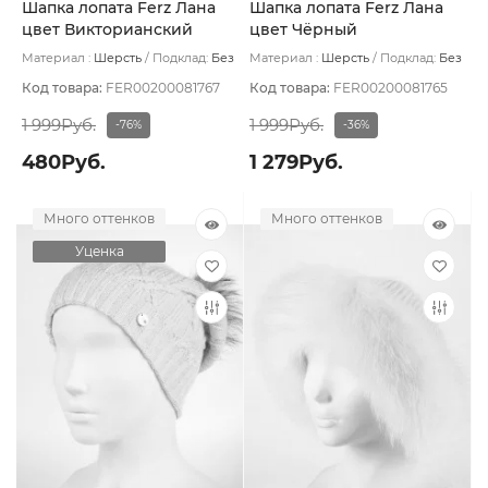
Шапка лопата Ferz Лана
Шапка лопата Ferz Лана
цвет Викторианский
цвет Чёрный
красный
Материал :
Шерсть
Подклад:
Без
Материал :
Шерсть
Подклад:
Без
подклада
подклада
Код товара:
FER00200081767
Код товара:
FER00200081765
1 999Руб.
1 999Руб.
-76%
-36%
480Руб.
1 279Руб.
Много оттенков
Много оттенков
Уценка