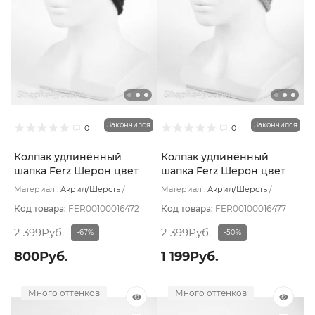
Закончился
Закончился
0
0
Колпак удлинённый
Колпак удлинённый
шапка Ferz Шерон цвет
шапка Ferz Шерон цвет
Чёрный
Бежевый тёмный
Материал :
Акрил/Шерсть
Материал :
Акрил/Шерсть
Подклад:
Шерстяной подвяз
Подклад:
Шерстяной подвяз
Код товара:
FER00100016472
Код товара:
FER00100016477
2 399Руб.
2 399Руб.
-67%
-50%
800Руб.
1 199Руб.
Много оттенков
Много оттенков