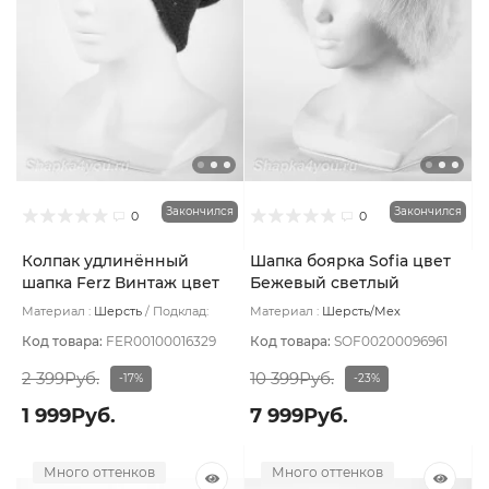
Закончился
Закончился
0
0
Колпак удлинённый
Шапка боярка Sofia цвет
шапка Ferz Винтаж цвет
Бежевый светлый
Шоколадный
Материал :
Шерсть
Подклад:
Материал :
Шерсть/Мех
Шерстяной подвяз
натуральный
Подклад:
Вискоза
Код товара:
FER00100016329
Код товара:
SOF00200096961
2 399Руб.
10 399Руб.
-17%
-23%
1 999Руб.
7 999Руб.
Много оттенков
Много оттенков