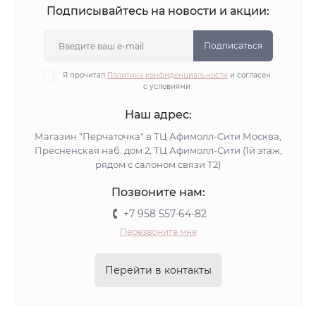
Желтые вязаные шапки
Синие вязаные шапки
Подписывайтесь на новости и акции:
Белые вязаные шапки
Оранжевые вязаные шапки
Вязаные бордовые шапки
Шапки вязаные голубые
Подписаться
Вязаные шапки с люрексом
Я прочитал
Политика конфиденциальности
и согласен
с условиями
Вязаные шапки с пайетками
Вязаные шапки со стразами
Вязаные шапки из хлопка
Наш адрес:
Шапки вязаные с флисом
Вязаные шапки альпака
Магазин "Перчаточка" в ТЦ Афимолл-Сити Москва,
Пресненская наб. дом 2, ТЦ Афимолл-Сити (1й этаж,
Шапки вязаные мохер
Хлопковые вязаные шапки
рядом с салоном связи Т2)
Шапки вязаные ангора
Вязаные демисезонные шапки
Позвоните нам:
Шапки зимние вязаные с козырьком
+7 958 557-64-82
Зимние шапки вязаные черные
Перезвоните мне
Зимние вязаные шапки
Вязаные шапки с помпоном
Желтые шапки бини
Синие шапки бини
Перейти в контакты
Зеленые шапки бини
Розовые шапки бини
Черные шапки бини
Бордовые шапки бини