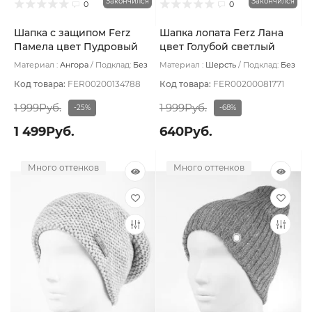
Закончился
Закончился
0
0
Шапка с защипом Ferz
Шапка лопата Ferz Лана
Памела цвет Пудровый
цвет Голубой светлый
Материал :
Ангора
Подклад:
Без
Материал :
Шерсть
Подклад:
Без
подклада
подклада
Код товара:
FER00200134788
Код товара:
FER00200081771
1 999Руб.
1 999Руб.
-25%
-68%
1 499Руб.
640Руб.
Много оттенков
Много оттенков