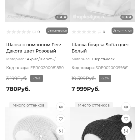
Закончился
Закончился
0
0
Шапка с помпоном Ferz
Шапка боярка Sofia цвет
Дакота цвет Розовый
Белый
светлый
Материал :
Акрил/Шерсть
Материал :
Шерсть/Мех
Подклад:
Без подклада
натуральный
Подклад:
Вискоза
Код товара:
FER00200081850
Код товара:
SOF00200099861
3 199Руб.
10 399Руб.
-76%
-23%
780Руб.
7 999Руб.
Много оттенков
Много оттенков