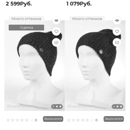
2 599Руб.
1 079Руб.
Много оттенков
Много оттенков
Уценка
Закончился
Закончился
0
0