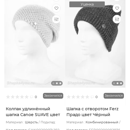
Уценка
Закончился
Закончился
0
0
Колпак удлинённый
Шапка с отворотом Ferz
шапка Canoe SUAVE цвет
Прадо цвет Чёрный
Бежевый пудровый
Материал :
Шерсть
Подклад:
Материал :
Комбинированный
Шерстяной подвяз
Подклад:
Без подклада