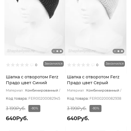
Закончился
Закончился
0
0
Шапка с отворотом Ferz
Шапка с отворотом Ferz
Прадо цвет Синий
Прадо цвет Серый
тёмный
светлый
Материал :
Комбинированный
Материал :
Комбинированный
Подклад:
Без подклада
Подклад:
Без подклада
Код товара:
FER00200082945
Код товара:
FER00200082938
3 199Руб.
3 199Руб.
-80%
-80%
640Руб.
640Руб.