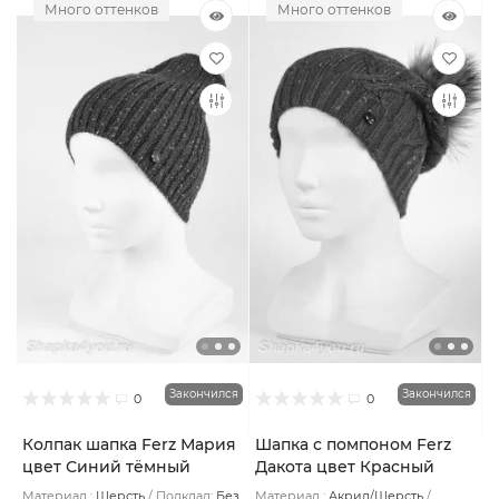
Много оттенков
Много оттенков
Закончился
Закончился
0
0
Колпак шапка Ferz Мария
Шапка с помпоном Ferz
цвет Синий тёмный
Дакота цвет Красный
Материал :
Шерсть
Подклад:
Без
Материал :
Акрил/Шерсть