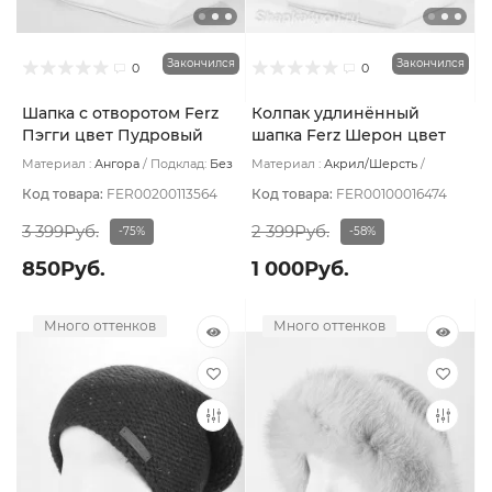
Закончился
Закончился
0
0
Шапка с отворотом Ferz
Колпак удлинённый
Пэгги цвет Пудровый
шапка Ferz Шерон цвет
Викторианский красный
Материал :
Ангора
Подклад:
Без
Материал :
Акрил/Шерсть
подклада
Подклад:
Шерстяной подвяз
Код товара:
FER00200113564
Код товара:
FER00100016474
3 399Руб.
2 399Руб.
-75%
-58%
850Руб.
1 000Руб.
Много оттенков
Много оттенков