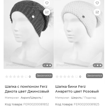
Закончился
Закончился
0
0
Шапка с помпоном Ferz
Шапка бини Ferz
Дакота цвет Джинсовый
Амаретто цвет Розовый
светлый
Материал :
Акрил/Шерсть
Материал :
Шерсть
Подклад:
Подклад:
Без подклада
Шерстяной подвяз
Код товара:
FER00200081852
Код товара:
FER00200081825