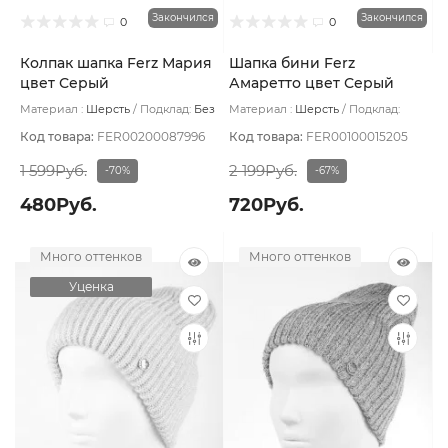
Закончился
Закончился
0
0
Колпак шапка Ferz Мария
Шапка бини Ferz
цвет Серый
Амаретто цвет Серый
светлый
Материал :
Шерсть
Подклад:
Без
Материал :
Шерсть
Подклад:
подклада
Шерстяной подвяз
Код товара:
FER00200087996
Код товара:
FER00100015205
1 599Руб.
2 199Руб.
-70%
-67%
480Руб.
720Руб.
Много оттенков
Много оттенков
Уценка