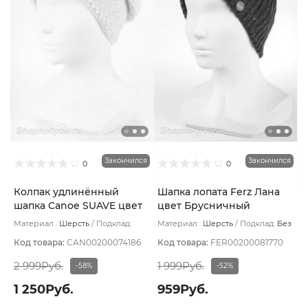
Закончился
Закончился
0
0
Колпак удлинённый
Шапка лопата Ferz Лана
шапка Canoe SUAVE цвет
цвет Брусничный
Бежевый светлый
Материал :
Шерсть
Подклад:
Материал :
Шерсть
Подклад:
Без
Шерстяной подвяз
подклада
Код товара:
CAN00200074186
Код товара:
FER00200081770
2 999Руб.
1 999Руб.
-58%
-52%
1 250Руб.
959Руб.