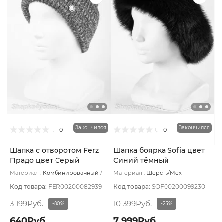
Закончился
Закончился
0
0
Шапка с отворотом Ferz
Шапка боярка Sofia цвет
Прадо цвет Серый
Синий тёмный
темный
Материал :
Комбинированный
Материал :
Шерсть/Мех
Подклад:
Без подклада
натуральный
Подклад:
Вискоза
Код товара:
FER00200082939
Код товара:
SOF00200099230
3 199Руб.
10 399Руб.
-80%
-23%
640Руб.
7 999Руб.