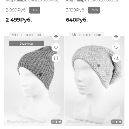
Код товара:
CAN00200074182
Код товара:
FER00200082936
2 999Руб.
3 199Руб.
-17%
-80%
2 499Руб.
640Руб.
Много оттенков
Много оттенков
Уценка