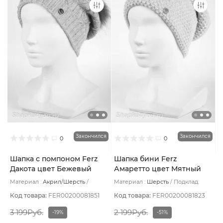
Закончился
Закончился
0
0
Шапка с помпоном Ferz
Шапка бини Ferz
Дакота цвет Бежевый
Амаретто цвет Мятный
Материал :
Акрил/Шерсть
Материал :
Шерсть
Подклад:
Подклад:
Без подклада
Шерстяной подвяз
Код товара:
FER00200081851
Код товара:
FER00200081823
3 199Руб.
2 199Руб.
-19%
-51%