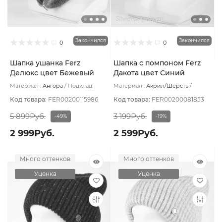
Закончился
Закончился
0
0
Шапка ушанка Ferz
Шапка с помпоном Ferz
Делюкс цвет Бежевый
Дакота цвет Синий
тёмный
тёмный
Материал :
Ангора
Подклад:
Материал :
Акрил/Шерсть
Шерстяной подвяз
Подклад:
Без подклада
Код товара:
FER00200115986
Код товара:
FER00200081853
5 899Руб.
3 199Руб.
-49%
-19%
2 999Руб.
2 599Руб.
Много оттенков
Много оттенков
Уценка
Уценка