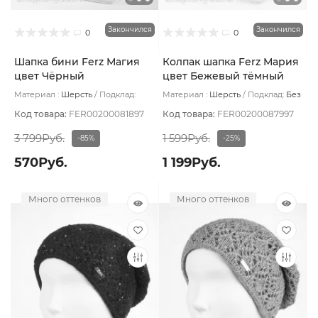
Закончился
Закончился
0
0
Шапка бини Ferz Магия
Колпак шапка Ferz Мария
цвет Чёрный
цвет Бежевый тёмный
Материал :
Шерсть
Подклад:
Материал :
Шерсть
Подклад:
Без
Шерстяной подвяз
подклада
Код товара:
FER00200081897
Код товара:
FER00200087997
3 799Руб.
1 599Руб.
-85%
-25%
570Руб.
1 199Руб.
Много оттенков
Много оттенков