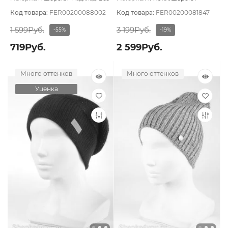
подклада
Подклад:
Без подклада
Код товара:
FER00200088002
Код товара:
FER00200081847
1 599Руб.
3 199Руб.
-55%
-19%
719Руб.
2 599Руб.
Много оттенков
Много оттенков
Уценка