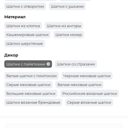
Шапки с отворотом
Шапки с ушками
Шапки докерки как носил Жак-Ив Кусто
Материал
Шапки из хлопка
Шапки из ангоры
Кашемировые шапки
Шапки мохер
Шапки шерстяные
Декор
Шапки с пайетками
Шапки со стразами
Белые шапки с помпоном
Черные меховые шапки
Серые меховые шапки
Белые меховые шапки
Большие меховые шапки
Российские вязаные шапки
Шапки вязаные брендовые
Серые вязаные шапки
Вязаные коричневые шапки
Шапки вязаные хаки
Черные вязаные шапки
Шапки вязаные розовые