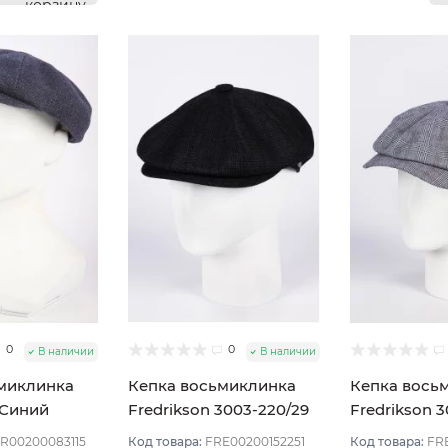
корзину
0
0
В наличии
В наличии
миклинка
Кепка восьмиклинка
Кепка вось
 Синий
Fredrikson 3003-220/29
Fredrikson 3
мер 58
цвет Синий тёмный
Синий разм
R00200083115
Код товара:
FRE00200152251
Код товара:
FR