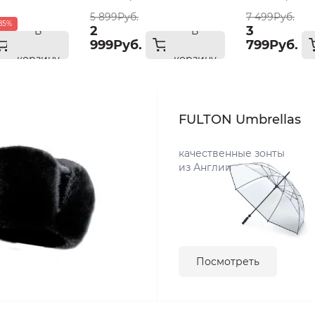
размер 57
5 899Руб.
7 499Руб.
85%
2
3
В
В
999Руб.
799Руб.
корзину
корзину
FULTON Umbrellas
качественные зонты
из Англии
Посмотреть