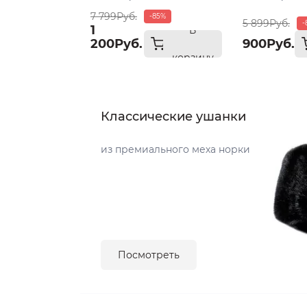
7 799Руб.
-85%
5 899Руб.
-
1
В
200Руб.
900Руб.
корзину
Классические ушанки
из премиального меха норки
Посмотреть