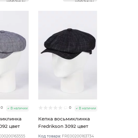
корзину
корзину
0
0
В наличии
В наличии
миклинка
Кепка восьмиклинка
092 цвет
Fredrikson 3092 цвет
ер 57
Синий тёмный размер
E00200163555
Код товара:
FRE00200163734