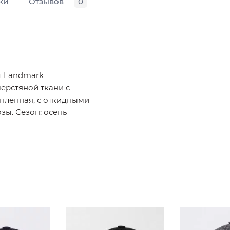
ки
Отзывов
0
т Landmark
ерстяной ткани с
епленная, с откидными
зы. Сезон: осень