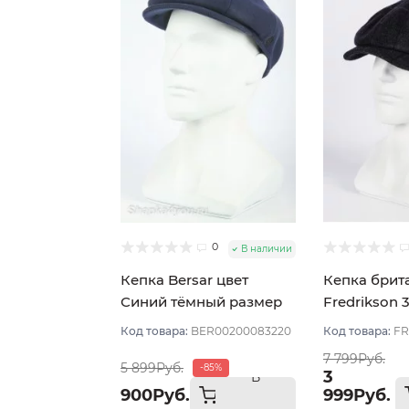
0
В наличии
Кепка Bersar цвет
Кепка брит
Синий тёмный размер
Fredrikson 
57
Синий тёмн
Код товара:
BER00200083220
Код товара:
FR
58
7 799Руб.
5 899Руб.
-85%
3
В
900Руб.
999Руб.