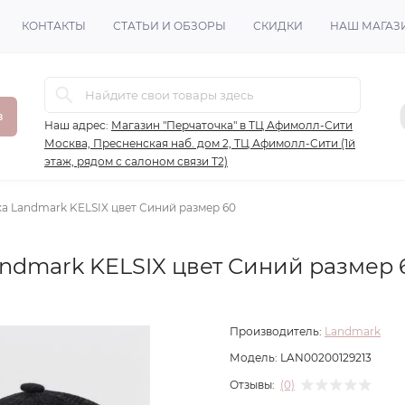
КОНТАКТЫ
СТАТЬИ И ОБЗОРЫ
СКИДКИ
НАШ МАГАЗ
в
Наш адрес:
Магазин "Перчаточка" в ТЦ Афимолл-Сити
Москва, Пресненская наб. дом 2, ТЦ Афимолл-Сити (1й
этаж, рядом с салоном связи Т2)
а Landmark KELSIX цвет Синий размер 60
ndmark KELSIX цвет Синий размер 
Производитель:
Landmark
Модель:
LAN00200129213
Отзывы:
(0)