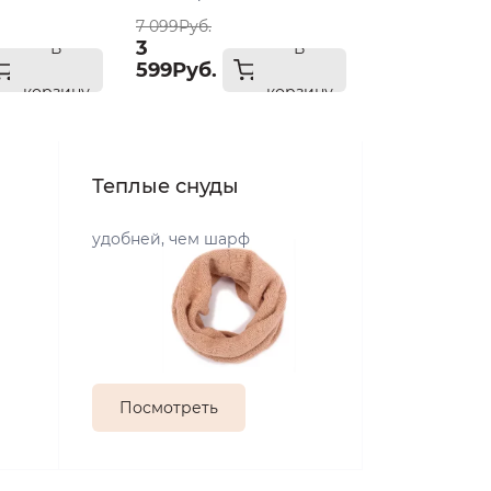
57
7 099Руб.
3
В
В
599Руб.
корзину
корзину
Теплые снуды
удобней, чем шарф
Посмотреть