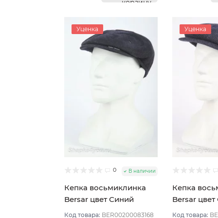
корзину
Уценка
Уценка
0
В наличии
Кепка восьмиклинка
Кепка вось
Bersar цвет Синий
Bersar цвет
тёмный размер 57
тёмный раз
Код товара:
BER00200083168
Код товара:
BE