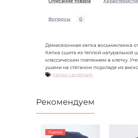
Описание товара
Характеристи
Вопросы
0
Демисезонная кепка восьмиклинка о
Кепка сшита из теплой натуральной ш
классическим плетением в клетку. Ут
ушами на стёганом подкладе из виско
Кепки Landmark
Рекомендуем
Уценка