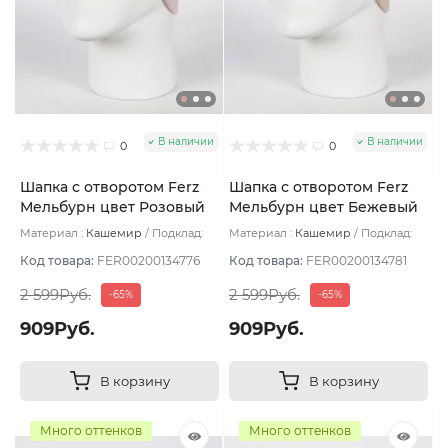
В наличии
В наличии
0
0
Шапка с отворотом Ferz
Шапка с отворотом Ferz
Мельбурн цвет Розовый
Мельбурн цвет Бежевый
светлый
светлый
Материал :
Кашемир
Подклад:
Материал :
Кашемир
Подклад:
Без подклада
Без подклада
Код товара:
FER00200134776
Код товара:
FER00200134781
2 599Руб.
2 599Руб.
-65%
-65%
909Руб.
909Руб.
В корзину
В корзину
Много оттенков
Много оттенков