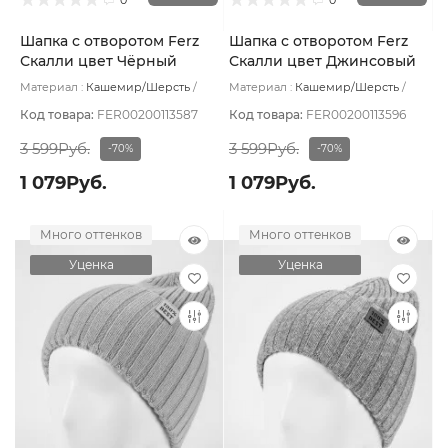
Шапка с отворотом Ferz
Шапка с отворотом Ferz
Скалли цвет Чёрный
Скалли цвет Джинсовый
Материал :
Кашемир/Шерсть
Материал :
Кашемир/Шерсть
Подклад:
Без подклада
Подклад:
Без подклада
Код товара:
FER00200113587
Код товара:
FER00200113596
3 599Руб.
3 599Руб.
-70%
-70%
1 079Руб.
1 079Руб.
Много оттенков
Много оттенков
Уценка
Уценка