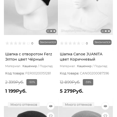
Закончился
Закончился
0
0
Шапка с отворотом Ferz
Шапка Canoe JUANITA
Элтон цвет Чёрный
цвет Коричневый
Материал :
Кашемир
Подклад:
Материал :
Кашемир
Подклад:
Без подклада
Двухслойная/Шерстяной подвяз
Код товара:
FER00200151281
Код товара:
CAN00200087596
2 399Руб.
12 899Руб.
-50%
-59%
1 199Руб.
5 279Руб.
Много оттенков
Много оттенков