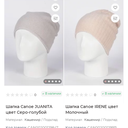
В наличии
В наличии
0
0
Шапка Canoe JUANITA
Шапка Canoe IRENE цвет
цвет Серо-голубой
Молочный
Материал :
Кашемир
Подклад:
Материал :
Кашемир
Подклад:
Двухслойная/Шерстяной подвяз
Двухслойная/Шерстяной подвяз
Код товара:
CAN00200129847
Код товара:
CAN00200129915