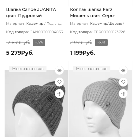
Шапка Canoe JUANITA
Колпак шапка Ferz
цвет Пудровый
Мишель цвет Серо-
розовый
Материал :
Кашемир
Подклад:
Материал :
Кашемир/Шерсть
Двухслойная/Шерстяной подвяз
Подклад:
Без подклада
Код товара:
CAN00200104833
Код товара:
FER00200123726
12 899Руб.
2 999Руб.
-59%
-60%
5 279Руб.
1 199Руб.
Много оттенков
Много оттенков