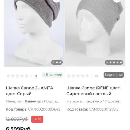
В наличии
Закончился
0
0
Шапка Canoe JUANITA
Шапка Canoe IRENE цвет
цвет Серый
Сиреневый светлый
Материал :
Кашемир
Подклад:
Материал :
Кашемир
Подклад:
Двухслойная/Шерстяной подвяз
Двухслойная/Шерстяной подвяз
Код товара:
CAN00200093642
Код товара:
CAN00200129912
12 899Руб.
-49%
6 599Руб.