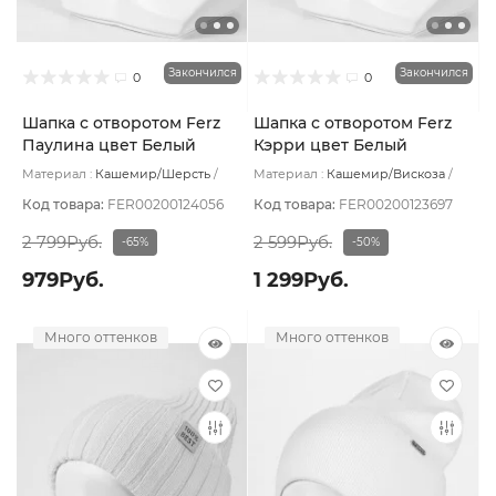
Закончился
Закончился
0
0
Шапка с отворотом Ferz
Шапка с отворотом Ferz
Паулина цвет Белый
Кэрри цвет Белый
Материал :
Кашемир/Шерсть
Материал :
Кашемир/Вискоза
Подклад:
Без подклада
Подклад:
Без подклада
Код товара:
FER00200124056
Код товара:
FER00200123697
2 799Руб.
2 599Руб.
-65%
-50%
979Руб.
1 299Руб.
Много оттенков
Много оттенков