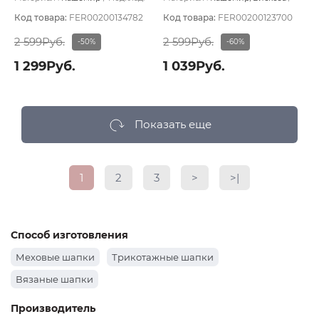
Без подклада
Подклад:
Без подклада
Код товара:
FER00200134782
Код товара:
FER00200123700
2 599Руб.
2 599Руб.
-50%
-60%
1 299Руб.
1 039Руб.
Показать еще
1
2
3
>
>|
Способ изготовления
Меховые шапки
Трикотажные шапки
Вязаные шапки
Производитель