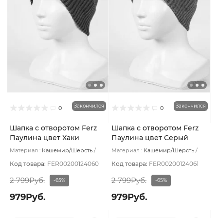
Закончился
Закончился
0
0
Шапка с отворотом Ferz
Шапка с отворотом Ferz
Паулина цвет Хаки
Паулина цвет Серый
Материал :
Кашемир/Шерсть
Материал :
Кашемир/Шерсть
Подклад:
Без подклада
Подклад:
Без подклада
Код товара:
FER00200124060
Код товара:
FER00200124061
2 799Руб.
2 799Руб.
-65%
-65%
979Руб.
979Руб.