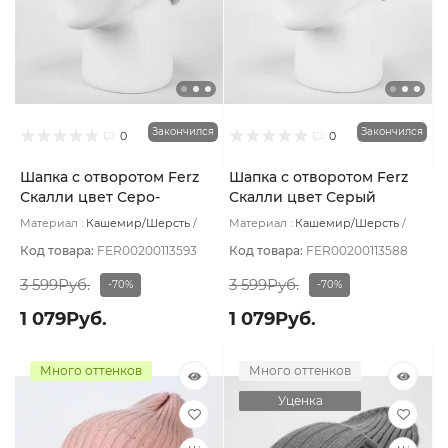
Закончился
Закончился
0
0
Шапка с отворотом Ferz
Шапка с отворотом Ferz
Скалли цвет Серо-
Скалли цвет Серый
розовый
светлый
Материал :
Кашемир/Шерсть
Материал :
Кашемир/Шерсть
Подклад:
Без подклада
Подклад:
Без подклада
Код товара:
FER00200113593
Код товара:
FER00200113588
3 599Руб.
3 599Руб.
-70%
-70%
1 079Руб.
1 079Руб.
Много оттенков
Много оттенков
Уценка