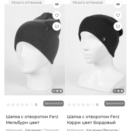
Много оттенков
Много оттенков
Закончился
Закончился
0
0
Шапка с отворотом Ferz
Шапка с отворотом Ferz
Мельбурн цвет
Кэрри цвет Бордовый
Джинсовый
темный
Материал :
Кашемир
Подклад:
Материал :
Кашемир/Вискоза