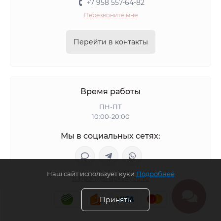
+7 958 557-64-82
Зимние шапки вязаные черные
Перезвоните мне
Зимние вязаные шапки
Вязаные шапки с помпоном
Желтые шапки бини
Синие шапки бини
Перейти в контакты
Зеленые шапки бини
Розовые шапки бини
Черные шапки бини
Бордовые шапки бини
Фиолетовые шапки бини
Шапки бини белые
Время работы
Бежевые шапки бини
Шапки бини со стразами
ПН-ПТ
Хлопковые шапки бини
Двойные шапки бини
10:00-20:00
Шапки бини из мохера
Шапки бини из ангоры
Мы в социальных сетях:
Вязаные шапки бини
Тонкие зимние шапки
Зимние шапки со стразами
Зимние шапки колпаки
Наш сайт использует куки
Подробнее
Зимние шерстяные шапки
Зимние шапки пилота
support@shapka4you.ru
Зимние шапки боярка
Зимние шапки с козырьком
Принять
Зимние шапки с ушками
Объемные зимние шапки