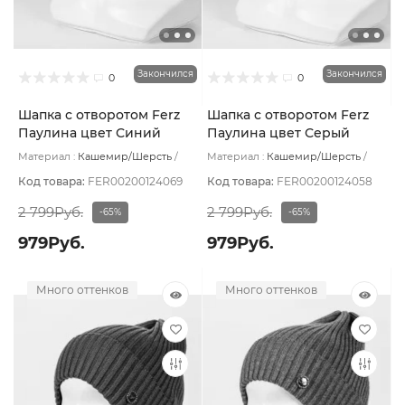
Закончился
Закончился
0
0
Шапка с отворотом Ferz
Шапка с отворотом Ferz
Паулина цвет Синий
Паулина цвет Серый
тёмный
светлый
Материал :
Кашемир/Шерсть
Материал :
Кашемир/Шерсть
Подклад:
Без подклада
Подклад:
Без подклада
Код товара:
FER00200124069
Код товара:
FER00200124058
2 799Руб.
2 799Руб.
-65%
-65%
979Руб.
979Руб.
Много оттенков
Много оттенков