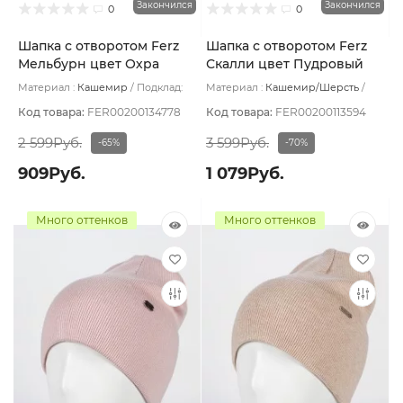
Закончился
Закончился
0
0
Шапка с отворотом Ferz
Шапка с отворотом Ferz
Мельбурн цвет Охра
Скалли цвет Пудровый
Материал :
Кашемир
Подклад:
Материал :
Кашемир/Шерсть
Без подклада
Подклад:
Без подклада
Код товара:
FER00200134778
Код товара:
FER00200113594
2 599Руб.
3 599Руб.
-65%
-70%
909Руб.
1 079Руб.
Много оттенков
Много оттенков