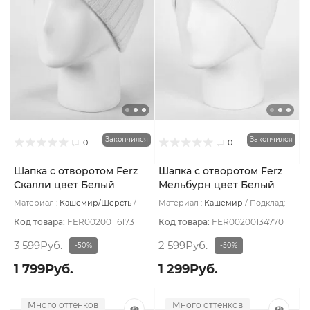
Закончился
Закончился
0
0
Шапка с отворотом Ferz
Шапка с отворотом Ferz
Скалли цвет Белый
Мельбурн цвет Белый
Материал :
Кашемир/Шерсть
Материал :
Кашемир
Подклад:
Подклад:
Без подклада
Без подклада
Код товара:
FER00200116173
Код товара:
FER00200134770
3 599Руб.
2 599Руб.
-50%
-50%
1 799Руб.
1 299Руб.
Много оттенков
Много оттенков