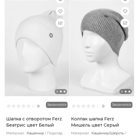
Закончился
Закончился
0
0
Шапка с отворотом Ferz
Колпак шапка Ferz
Беатрис цвет Белый
Мишель цвет Серый
светлый
Материал :
Кашемир
Подклад:
Материал :
Кашемир/Шерсть
Без подклада
Подклад:
Без подклада