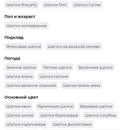
Шапки Noryally
Шапки Ferz
Шапки Canoe
Пол и возраст
Шапки молодежные
Подклад
Флисовые шапки
Шапки на вязаной основе
Погода
Зимние шапки
Летние шапки
Весенние шапки
Шапки осень
Шапки летние
Шапки весенне-осенние
Шапки осень-зима
Основной цвет
Шапки хаки
Горчичные шапки
Бежевые шапки
Шапки синие
Шапки бирюзовые
Шапки голубые
Шапки коричневые
Шапки фиолетовые