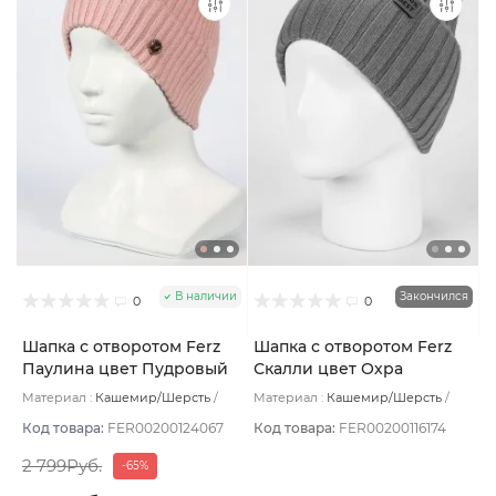
В наличии
Закончился
0
0
Шапка с отворотом Ferz
Шапка с отворотом Ferz
Паулина цвет Пудровый
Скалли цвет Охра
Материал :
Кашемир/Шерсть
Материал :
Кашемир/Шерсть
Подклад:
Без подклада
Подклад:
Без подклада
Код товара:
FER00200124067
Код товара:
FER00200116174
2 799Руб.
-65%