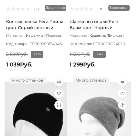
Закончился
Закончился
0
0
Колпак шапка Ferz Лейла
Шапка по голове Ferz
цвет Серый светлый
Брэм цвет Чёрный
Материал :
Кашемир
Подклад:
Материал :
Кашемир/Вискоза
Без подклада
Подклад:
Без подклада
Код товара:
FER00200124046
Код товара:
FER00200124020
2 599Руб.
1 699Руб.
-60%
-24%
1 039Руб.
1 299Руб.
Много оттенков
Много оттенков