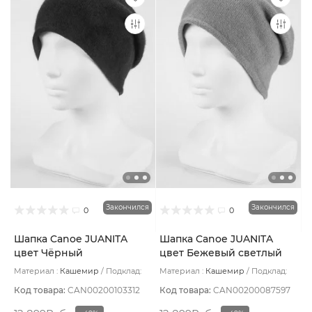
Закончился
Закончился
0
0
Шапка Canoe JUANITA
Шапка Canoe JUANITA
цвет Чёрный
цвет Бежевый светлый
Материал :
Кашемир
Подклад:
Материал :
Кашемир
Подклад:
Двухслойная/Шерстяной подвяз
Двухслойная/Шерстяной подвяз
Код товара:
CAN00200103312
Код товара:
CAN00200087597