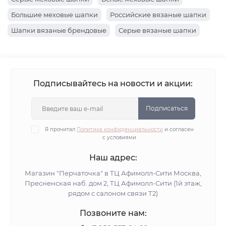
Большие меховые шапки
Российские вязаные шапки
Шапки вязаные брендовые
Серые вязаные шапки
Вязаные коричневые шапки
Шапки вязаные хаки
Черные вязаные шапки
Шапки вязаные розовые
Желтые вязаные шапки
Синие вязаные шапки
Подписывайтесь на новости и акции:
Белые вязаные шапки
Оранжевые вязаные шапки
Вязаные бордовые шапки
Шапки вязаные голубые
Подписаться
Вязаные шапки с люрексом
Я прочитал
Политика конфиденциальности
и согласен
с условиями
Вязаные шапки с пайетками
Вязаные шапки со стразами
Вязаные шапки из хлопка
Наш адрес:
Шапки вязаные с флисом
Вязаные шапки альпака
Магазин "Перчаточка" в ТЦ Афимолл-Сити Москва,
Пресненская наб. дом 2, ТЦ Афимолл-Сити (1й этаж,
Шапки вязаные мохер
Хлопковые вязаные шапки
рядом с салоном связи Т2)
Шапки вязаные ангора
Вязаные демисезонные шапки
Позвоните нам:
Шапки зимние вязаные с козырьком