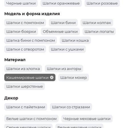
Черные шапки
Шапки оранжевые
Шапки розовые
Шапки зеленые
Шапки бордовые
Белые шапки
Модель и форма изделия
Шапки серые
Шапки желтые
Красные шапки
Шапки с помпоном
Шапки бини
Шапки колпак
Шапки-боярки
Объемные шапки
Шапки-лопаты
Шапка бини с помпоном
Шапки кошка
Шапки с отворотом
Шапки с ушками
Шапки докерки как носил Жак-Ив Кусто
Материал
Шапки из хлопка
Шапки из ангоры
Кашемировые шапки
Шапки мохер
Шапки шерстяные
Декор
Шапки с пайетками
Шапки со стразами
Белые шапки с помпоном
Черные меховые шапки
Серые меховые шапки
Белые меховые шапки