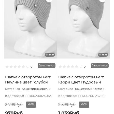
Закончился
Закончился
0
0
Шапка с отворотом Ferz
Шапка с отворотом Ferz
Паулина цвет Голубой
Кэрри цвет Пудровый
Материал :
Кашемир/Шерсть
Материал :
Кашемир/Вискоза
Подклад:
Без подклада
Подклад:
Без подклада
Код товара:
FER00200124066
Код товара:
FER00200123708
2 799Руб.
2 599Руб.
-65%
-60%
979Руб.
1 039Руб.