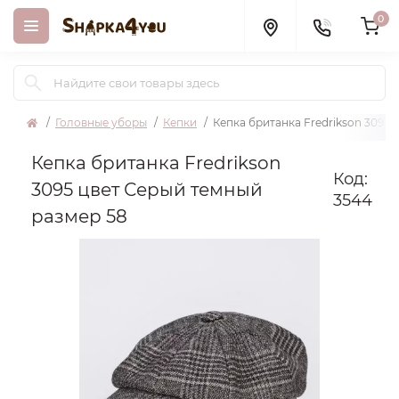
0
Головные уборы
Кепки
Кепка британка Fredrikson 3095 
Кепка британка Fredrikson
Код:
3095 цвет Серый темный
3544
размер 58