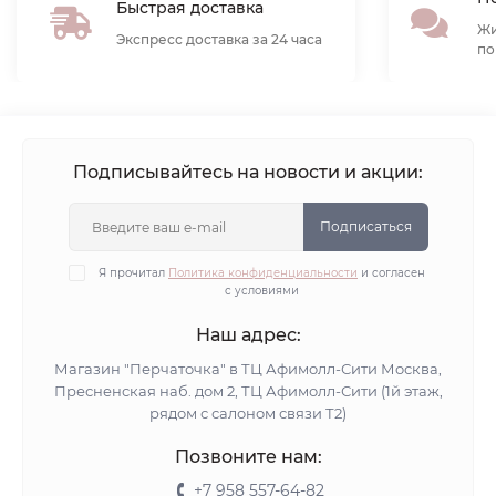
Быстрая доставка
Жи
Экспресс доставка за 24 часа
по
Подписывайтесь на новости и акции:
Подписаться
Я прочитал
Политика конфиденциальности
и согласен
с условиями
Наш адрес:
Магазин "Перчаточка" в ТЦ Афимолл-Сити Москва,
Пресненская наб. дом 2, ТЦ Афимолл-Сити (1й этаж,
рядом с салоном связи Т2)
Позвоните нам:
+7 958 557-64-82