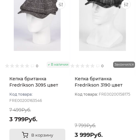
В наличии
Закончился
0
0
Кепка британка
Кепка британка
Fredrikson 3095 цвет
Fredrikson 3190 цвет
Серый темный размер
Серо-зеленый размер
Код товара:
Код товара:
FRE00200158175
60
59
FRE00200163546
7 499Руб.
3 799Руб.
7 799Руб.
3 999Руб.
В корзину