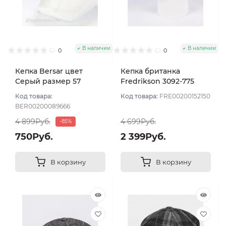
В наличии
В наличии
0
0
Кепка Bersar цвет
Кепка британка
Серый размер 57
Fredrikson 3092-775
цвет Серый темный
Код товара:
Код товара:
FRE00200152150
размер 57
BER00200089666
4 899Руб.
4 699Руб.
-85%
750Руб.
2 399Руб.
В корзину
В корзину