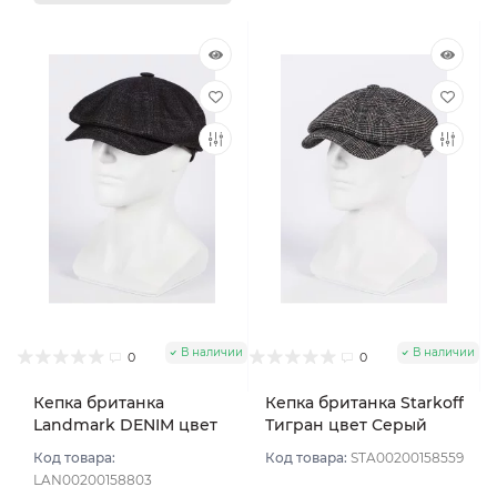
В наличии
В наличии
0
0
Кепка британка
Кепка британка Starkoff
Landmark DENIM цвет
Тигран цвет Серый
Серый размер 57
размер 56
Код товара:
Код товара:
STA00200158559
LAN00200158803