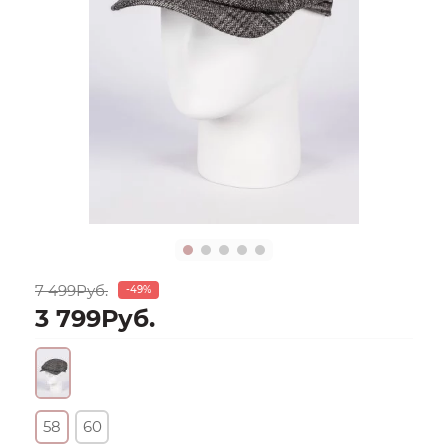
7 499Руб.
-49%
3 799Руб.
58
60