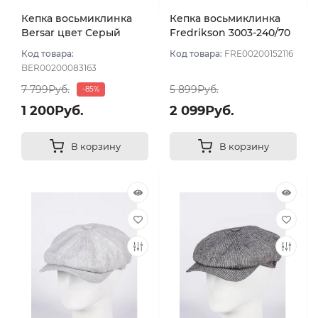
Кепка восьмиклинка
Кепка восьмиклинка
Bersar цвет Серый
Fredrikson 3003-240/70
темный размер 57
цвет Серый размер 56
Код товара:
Код товара:
FRE00200152116
BER00200083163
7 799Руб.
5 899Руб.
-85%
1 200Руб.
2 099Руб.
В корзину
В корзину